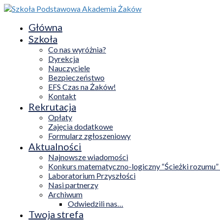
Główna
Szkoła
Co nas wyróżnia?
Dyrekcja
Nauczyciele
Bezpieczeństwo
EFS Czas na Żaków!
Kontakt
Rekrutacja
Opłaty
Zajęcia dodatkowe
Formularz zgłoszeniowy
Aktualności
Najnowsze wiadomości
Konkurs matematyczno-logiczny “Ścieżki rozumu”
Laboratorium Przyszłości
Nasi partnerzy
Archiwum
Odwiedzili nas…
Twoja strefa