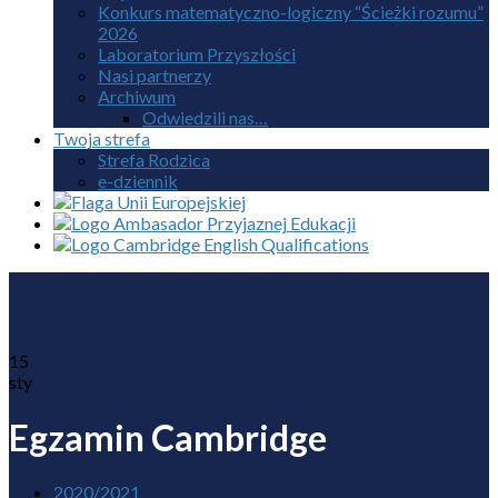
Konkurs matematyczno-logiczny “Ścieżki rozumu”
2026
Laboratorium Przyszłości
Nasi partnerzy
Archiwum
Odwiedzili nas…
Twoja strefa
Strefa Rodzica
e-dziennik
15
sty
Egzamin Cambridge
2020/2021