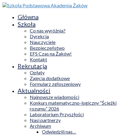
Główna
Szkoła
Co nas wyróżnia?
Dyrekcja
Nauczyciele
Bezpieczeństwo
EFS Czas na Żaków!
Kontakt
Rekrutacja
Opłaty
Zajęcia dodatkowe
Formularz zgłoszeniowy
Aktualności
Najnowsze wiadomości
Konkurs matematyczno-logiczny “Ścieżki
rozumu” 2026
Laboratorium Przyszłości
Nasi partnerzy
Archiwum
Odwiedzili nas…