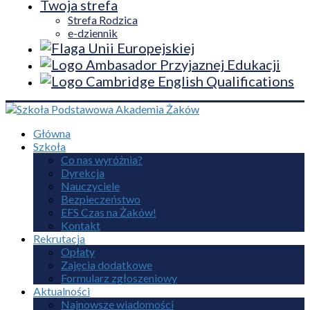
Twoja strefa
Strefa Rodzica
e-dziennik
Główna
Szkoła
Co nas wyróżnia?
Dyrekcja
Nauczyciele
Bezpieczeństwo
EFS Czas na Żaków!
Kontakt
Rekrutacja
Opłaty
Zajęcia dodatkowe
Formularz zgłoszeniowy
Aktualności
Najnowsze wiadomości