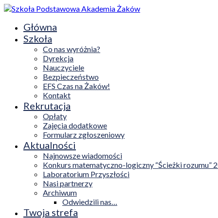
Główna
Szkoła
Co nas wyróżnia?
Dyrekcja
Nauczyciele
Bezpieczeństwo
EFS Czas na Żaków!
Kontakt
Rekrutacja
Opłaty
Zajęcia dodatkowe
Formularz zgłoszeniowy
Aktualności
Najnowsze wiadomości
Konkurs matematyczno-logiczny “Ścieżki rozumu” 
Laboratorium Przyszłości
Nasi partnerzy
Archiwum
Odwiedzili nas…
Twoja strefa