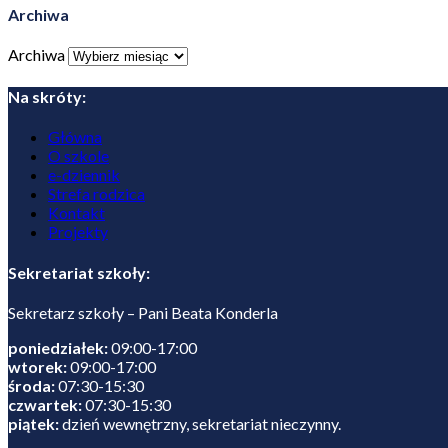
Archiwa
Archiwa
Na skróty:
Główna
O szkole
e-dziennik
Strefa rodzica
Kontakt
Projekty
Sekretariat szkoły:
Sekretarz szkoły – Pani Beata Konderla
poniedziałek:
09:00-17:00
wtorek:
09:00-17:00
środa:
07:30-15:30
czwartek:
07:30-15:30
piątek:
dzień wewnętrzny, sekretariat nieczynny.