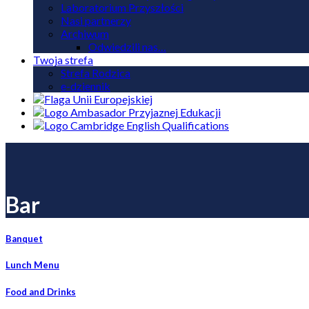
Laboratorium Przyszłości
Nasi partnerzy
Archiwum
Odwiedzili nas…
Twoja strefa
Strefa Rodzica
e-dziennik
Bar
Banquet
Lunch Menu
Food and Drinks