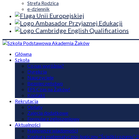
Strefa Rodzica
e-dziennik
Główna
Szkoła
Co nas wyróżnia?
Dyrekcja
Nauczyciele
Bezpieczeństwo
EFS Czas na Żaków!
Kontakt
Rekrutacja
Opłaty
Zajęcia dodatkowe
Formularz zgłoszeniowy
Aktualności
Najnowsze wiadomości
Konkurs matematyczno-logiczny “Ścieżki rozumu” 