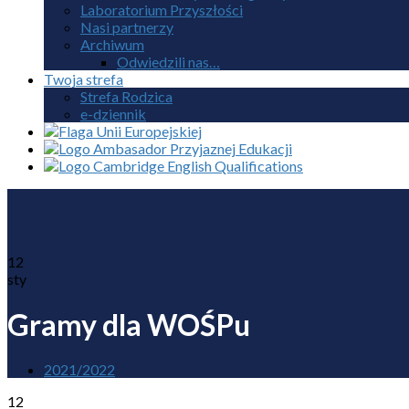
Laboratorium Przyszłości
Nasi partnerzy
Archiwum
Odwiedzili nas…
Twoja strefa
Strefa Rodzica
e-dziennik
12
sty
Gramy dla WOŚPu
2021/2022
12