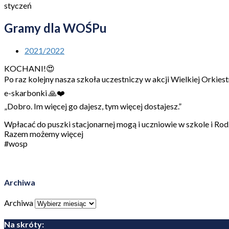
styczeń
Gramy dla WOŚPu
2021/2022
KOCHANI!😍
Po raz kolejny nasza szkoła uczestniczy w akcji Wielkiej Orkie
e-skarbonki 🙏❤️
„Dobro. Im więcej go dajesz, tym więcej dostajesz.”
Wpłacać do puszki stacjonarnej mogą i uczniowie w szkole i Rod
Razem możemy więcej
#wosp
Archiwa
Archiwa
Na skróty: