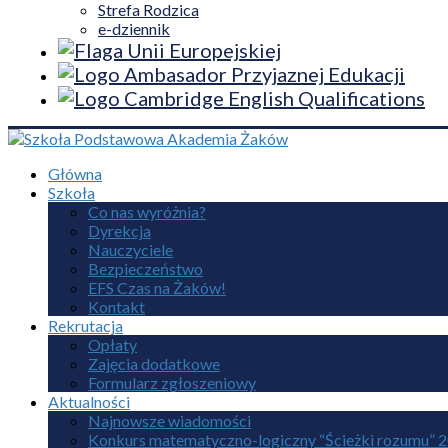
Strefa Rodzica
e-dziennik
Główna
Szkoła
Co nas wyróżnia?
Dyrekcja
Nauczyciele
Bezpieczeństwo
EFS Czas na Żaków!
Kontakt
Rekrutacja
Opłaty
Zajęcia dodatkowe
Formularz zgłoszeniowy
Aktualności
Najnowsze wiadomości
Konkurs matematyczno-logiczny “Ścieżki rozumu” 