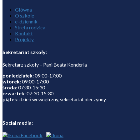
Główna
O szkole
e-dziennik
Strefa rodzica
Kontakt
Projekty
Sekretariat szkoły:
Sekretarz szkoły – Pani Beata Konderla
poniedziałek:
09:00-17:00
wtorek:
09:00-17:00
środa:
07:30-15:30
czwartek:
07:30-15:30
piątek:
dzień wewnętrzny, sekretariat nieczynny.
Social media: