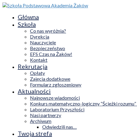
Główna
Szkoła
Co nas wyróżnia?
Dyrekcja
Nauczyciele
Bezpieczeństwo
EFS Czas na Żaków!
Kontakt
Rekrutacja
Opłaty
Zajęcia dodatkowe
Formularz zgłoszeniowy
Aktualności
Najnowsze wiadomości
Konkurs matematyczno-logiczny “Ścieżki rozumu”
Laboratorium Przyszłości
Nasi partnerzy
Archiwum
Odwiedzili nas…
Twoja strefa