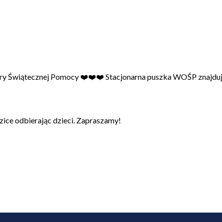
stry Świątecznej Pomocy ❤️❤️❤️ Stacjonarna puszka WOŚP znajduje
zice odbierając dzieci. Zapraszamy!