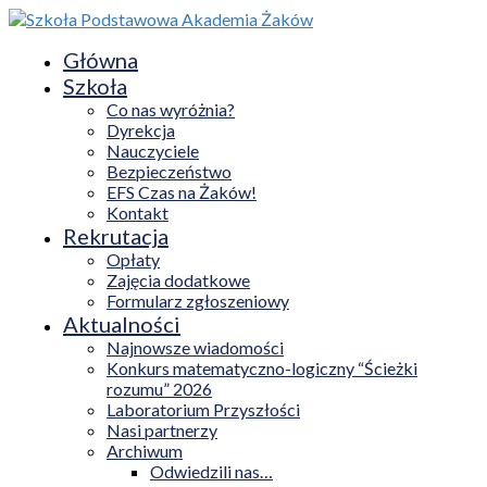
Główna
Szkoła
Co nas wyróżnia?
Dyrekcja
Nauczyciele
Bezpieczeństwo
EFS Czas na Żaków!
Kontakt
Rekrutacja
Opłaty
Zajęcia dodatkowe
Formularz zgłoszeniowy
Aktualności
Najnowsze wiadomości
Konkurs matematyczno-logiczny “Ścieżki
rozumu” 2026
Laboratorium Przyszłości
Nasi partnerzy
Archiwum
Odwiedzili nas…