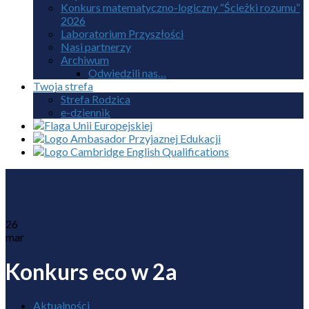
Konkurs matematyczno-logiczny “Ścieżki rozumu”
2026
Laboratorium Przyszłości
Nasi partnerzy
Archiwum
Odwiedzili nas…
Twoja strefa
Strefa Rodzica
e-dziennik
26
mar
Konkurs eco w 2a
Aktualności