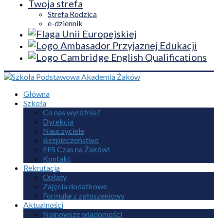
Twoja strefa
Strefa Rodzica
e-dziennik
Główna
Szkoła
Co nas wyróżnia?
Dyrekcja
Nauczyciele
Bezpieczeństwo
EFS Czas na Żaków!
Kontakt
Rekrutacja
Opłaty
Zajęcia dodatkowe
Formularz zgłoszeniowy
Aktualności
Najnowsze wiadomości