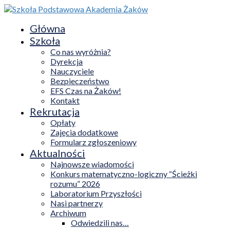
Główna
Szkoła
Co nas wyróżnia?
Dyrekcja
Nauczyciele
Bezpieczeństwo
EFS Czas na Żaków!
Kontakt
Rekrutacja
Opłaty
Zajęcia dodatkowe
Formularz zgłoszeniowy
Aktualności
Najnowsze wiadomości
Konkurs matematyczno-logiczny “Ścieżki
rozumu” 2026
Laboratorium Przyszłości
Nasi partnerzy
Archiwum
Odwiedzili nas…