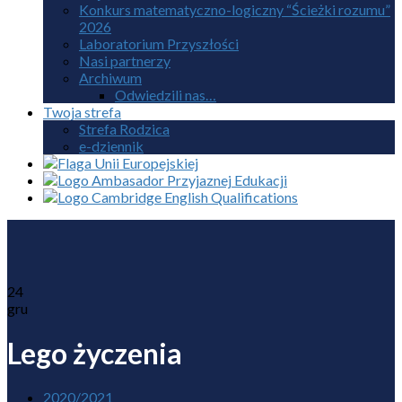
Konkurs matematyczno-logiczny “Ścieżki rozumu”
2026
Laboratorium Przyszłości
Nasi partnerzy
Archiwum
Odwiedzili nas…
Twoja strefa
Strefa Rodzica
e-dziennik
24
gru
Lego życzenia
2020/2021