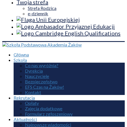
Twoja strefa
Strefa Rodzica
e-dziennik
Główna
Szkoła
Co nas wyróżnia?
Dyrekcja
Nauczyciele
Bezpieczeństwo
EFS Czas na Żaków!
Kontakt
Rekrutacja
Opłaty
Zajęcia dodatkowe
Formularz zgłoszeniowy
Aktualności
Najnowsze wiadomości