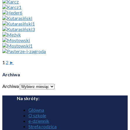
1
2
►
Archiwa
Archiwa
Na skróty:
Główna
O szkole
e-dziennik
Strefa rodzica