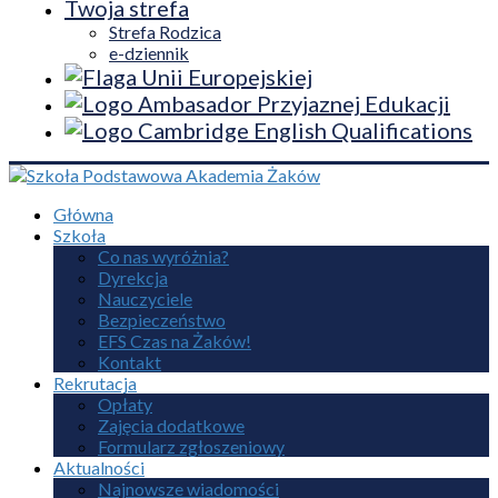
Twoja strefa
Strefa Rodzica
e-dziennik
Główna
Szkoła
Co nas wyróżnia?
Dyrekcja
Nauczyciele
Bezpieczeństwo
EFS Czas na Żaków!
Kontakt
Rekrutacja
Opłaty
Zajęcia dodatkowe
Formularz zgłoszeniowy
Aktualności
Najnowsze wiadomości