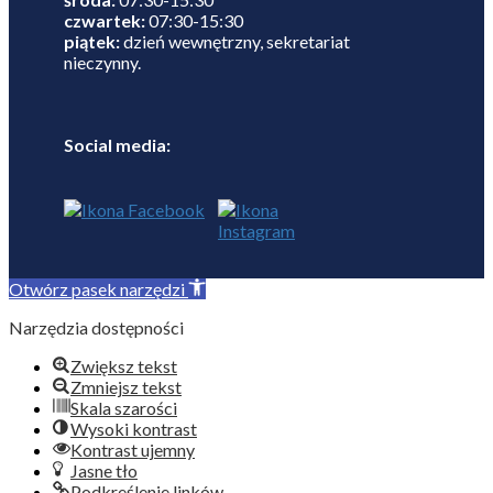
czwartek:
07:30-15:30
piątek:
dzień wewnętrzny, sekretariat
nieczynny.
Social media:
Otwórz pasek narzędzi
Narzędzia dostępności
Zwiększ tekst
Zmniejsz tekst
Skala szarości
Wysoki kontrast
Kontrast ujemny
Jasne tło
Podkreślenie linków