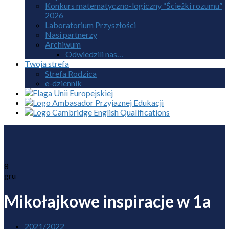
Konkurs matematyczno-logiczny “Ścieżki rozumu”
2026
Laboratorium Przyszłości
Nasi partnerzy
Archiwum
Odwiedzili nas…
Twoja strefa
Strefa Rodzica
e-dziennik
8
gru
Mikołajkowe inspiracje w 1a
2021/2022