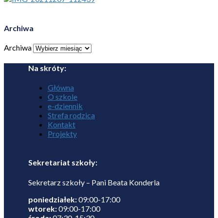
Archiwa
Archiwa
Na skróty:
Główna
O szkole
e-dziennik
Strefa rodzica
Kontakt
Projekty
Sekretariat szkoły:
Sekretarz szkoły – Pani Beata Konderla
poniedziałek:
09:00-17:00
wtorek:
09:00-17:00
środa:
07:30-15:30