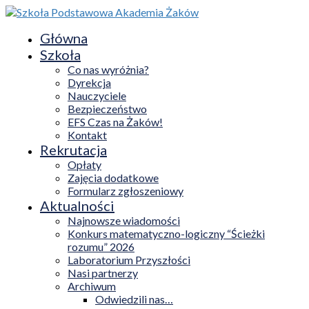
Główna
Szkoła
Co nas wyróżnia?
Dyrekcja
Nauczyciele
Bezpieczeństwo
EFS Czas na Żaków!
Kontakt
Rekrutacja
Opłaty
Zajęcia dodatkowe
Formularz zgłoszeniowy
Aktualności
Najnowsze wiadomości
Konkurs matematyczno-logiczny “Ścieżki
rozumu” 2026
Laboratorium Przyszłości
Nasi partnerzy
Archiwum
Odwiedzili nas…