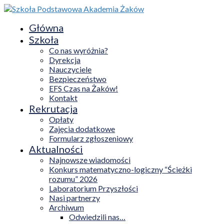
Główna
Szkoła
Co nas wyróżnia?
Dyrekcja
Nauczyciele
Bezpieczeństwo
EFS Czas na Żaków!
Kontakt
Rekrutacja
Opłaty
Zajęcia dodatkowe
Formularz zgłoszeniowy
Aktualności
Najnowsze wiadomości
Konkurs matematyczno-logiczny “Ścieżki
rozumu” 2026
Laboratorium Przyszłości
Nasi partnerzy
Archiwum
Odwiedzili nas…