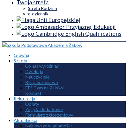
Twoja strefa
Strefa Rodzica
e-dziennik
Główna
Szkoła
Co nas wyróżnia?
Dyrekcja
Nauczyciele
Bezpieczeństwo
EFS Czas na Żaków!
Kontakt
Rekrutacja
Opłaty
Zajęcia dodatkowe
Formularz zgłoszeniowy
Aktualności
Najnowsze wiadomości