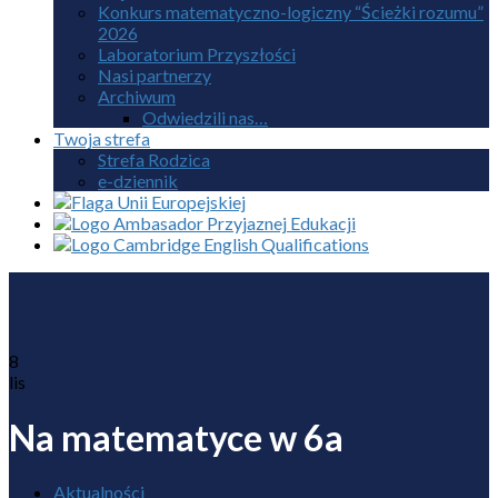
Konkurs matematyczno-logiczny “Ścieżki rozumu”
2026
Laboratorium Przyszłości
Nasi partnerzy
Archiwum
Odwiedzili nas…
Twoja strefa
Strefa Rodzica
e-dziennik
8
lis
Na matematyce w 6a
Aktualności