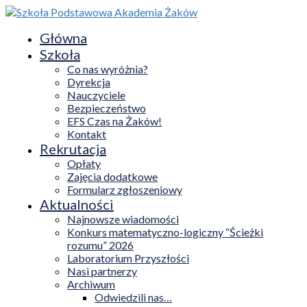
Główna
Szkoła
Co nas wyróżnia?
Dyrekcja
Nauczyciele
Bezpieczeństwo
EFS Czas na Żaków!
Kontakt
Rekrutacja
Opłaty
Zajęcia dodatkowe
Formularz zgłoszeniowy
Aktualności
Najnowsze wiadomości
Konkurs matematyczno-logiczny “Ścieżki
rozumu” 2026
Laboratorium Przyszłości
Nasi partnerzy
Archiwum
Odwiedzili nas…