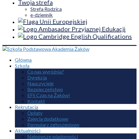
Twoja strefa
Strefa Rodzica
e-dziennik
Główna
Szkoła
Co nas wyróżnia?
Dyrekcja
Nauczyciele
Bezpieczeństwo
EFS Czas na Żaków!
Kontakt
Rekrutacja
Opłaty
Zajęcia dodatkowe
Formularz zgłoszeniowy
Aktualności
Najnowsze wiadomości