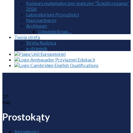
Konkurs matematyczno-logiczny “Ścieżki rozumu”
2026
Laboratorium Przyszłości
Nasi partnerzy
Archiwum
Odwiedzili nas…
Twoja strefa
Strefa Rodzica
e-dziennik
17
maj
Prostokąty
Aktualności