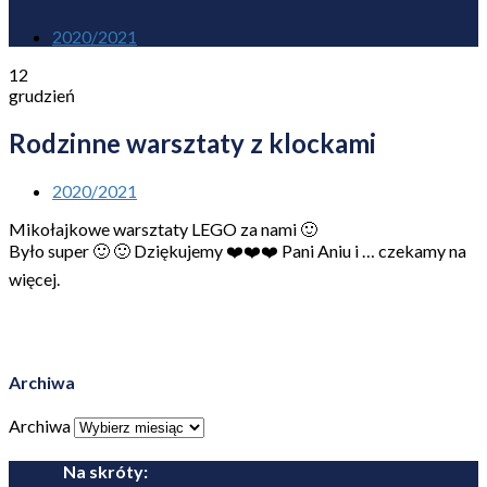
2020/2021
12
grudzień
Rodzinne warsztaty z klockami
2020/2021
Mikołajkowe warsztaty LEGO za nami 🙂
Było super 🙂 🙂 Dziękujemy ❤️❤️❤️ Pani Aniu i … czekamy na
więcej.
Archiwa
Archiwa
Na skróty: