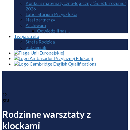
Konkurs matematyczno-logiczny “Ścieżki rozumu”
2026
Laboratorium Przyszłości
Nasi partnerzy
Archiwum
Odwiedzili nas…
Twoja strefa
Strefa Rodzica
e-dziennik
12
gru
Rodzinne warsztaty z
klockami