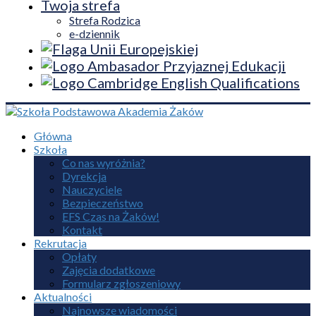
Twoja strefa
Strefa Rodzica
e-dziennik
Główna
Szkoła
Co nas wyróżnia?
Dyrekcja
Nauczyciele
Bezpieczeństwo
EFS Czas na Żaków!
Kontakt
Rekrutacja
Opłaty
Zajęcia dodatkowe
Formularz zgłoszeniowy
Aktualności
Najnowsze wiadomości