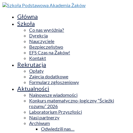
Główna
Szkoła
Co nas wyróżnia?
Dyrekcja
Nauczyciele
Bezpieczeństwo
EFS Czas na Żaków!
Kontakt
Rekrutacja
Opłaty
Zajęcia dodatkowe
Formularz zgłoszeniowy
Aktualności
Najnowsze wiadomości
Konkurs matematyczno-logiczny “Ścieżki
rozumu” 2026
Laboratorium Przyszłości
Nasi partnerzy
Archiwum
Odwiedzili nas…