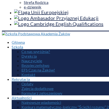
Strefa Rodzica
e-dziennik
Główna
Szkoła
Co nas wyróżnia?
Dyrekcja
Nauczyciele
Bezpieczeństwo
EFS Czas na Żaków!
Kontakt
Rekrutacja
Opłaty
Zajęcia dodatkowe
Formularz zgłoszeniowy
Aktualności
Najnowsze wiadomości
Konkurs matematyczno-logiczny “Ścieżki rozumu” 