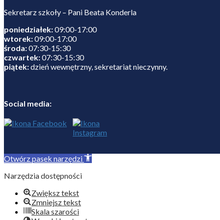
Sekretarz szkoły – Pani Beata Konderla
poniedziałek:
09:00-17:00
wtorek:
09:00-17:00
środa:
07:30-15:30
czwartek:
07:30-15:30
piątek:
dzień wewnętrzny, sekretariat nieczynny.
Social media:
Otwórz pasek narzędzi
Narzędzia dostępności
Zwiększ tekst
Zmniejsz tekst
Skala szarości