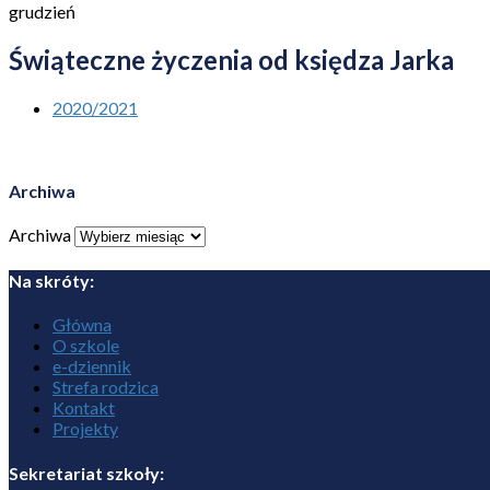
grudzień
Świąteczne życzenia od księdza Jarka
2020/2021
Archiwa
Archiwa
Na skróty:
Główna
O szkole
e-dziennik
Strefa rodzica
Kontakt
Projekty
Sekretariat szkoły: