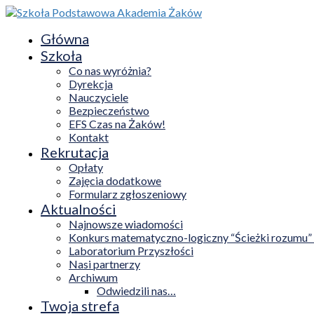
Główna
Szkoła
Co nas wyróżnia?
Dyrekcja
Nauczyciele
Bezpieczeństwo
EFS Czas na Żaków!
Kontakt
Rekrutacja
Opłaty
Zajęcia dodatkowe
Formularz zgłoszeniowy
Aktualności
Najnowsze wiadomości
Konkurs matematyczno-logiczny “Ścieżki rozumu”
Laboratorium Przyszłości
Nasi partnerzy
Archiwum
Odwiedzili nas…
Twoja strefa