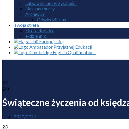
Laboratorium Przyszłości
Nasi partnerzy
Archiwum
Odwiedzili nas…
Twoja strefa
Strefa Rodzica
e-dziennik
23
gru
Świąteczne życzenia od księdz
2020/2021
23