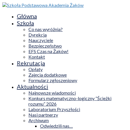
Główna
Szkoła
Co nas wyróżnia?
Dyrekcja
Nauczyciele
Bezpieczeństwo
EFS Czas na Żaków!
Kontakt
Rekrutacja
Opłaty
Zajęcia dodatkowe
Formularz zgłoszeniowy
Aktualności
Najnowsze wiadomości
Konkurs matematyczno-logiczny “Ścieżki
rozumu” 2026
Laboratorium Przyszłości
Nasi partnerzy
Archiwum
Odwiedzili nas…