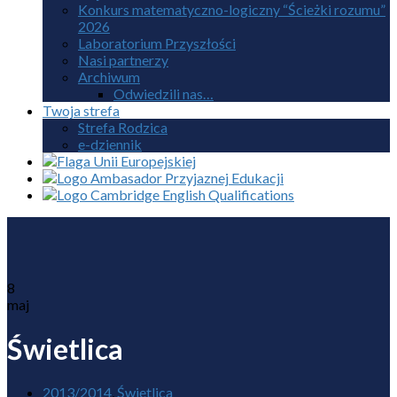
Konkurs matematyczno-logiczny “Ścieżki rozumu”
2026
Laboratorium Przyszłości
Nasi partnerzy
Archiwum
Odwiedzili nas…
Twoja strefa
Strefa Rodzica
e-dziennik
8
maj
Świetlica
2013/2014
,
Świetlica