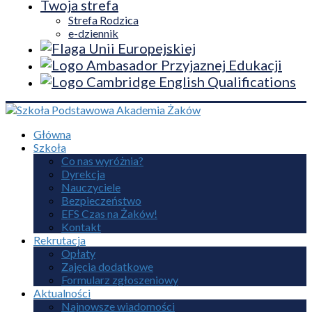
Twoja strefa
Strefa Rodzica
e-dziennik
Główna
Szkoła
Co nas wyróżnia?
Dyrekcja
Nauczyciele
Bezpieczeństwo
EFS Czas na Żaków!
Kontakt
Rekrutacja
Opłaty
Zajęcia dodatkowe
Formularz zgłoszeniowy
Aktualności
Najnowsze wiadomości