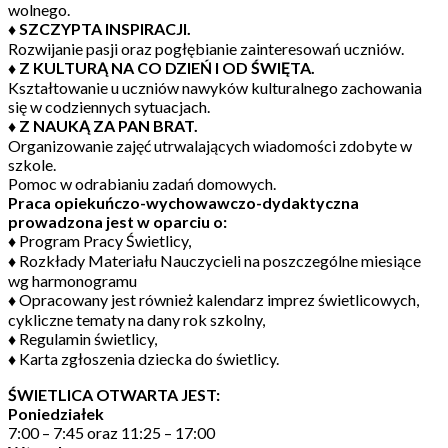
wolnego.
♦ SZCZYPTA INSPIRACJI.
Rozwijanie pasji oraz pogłębianie zainteresowań uczniów.
♦ Z KULTURĄ NA CO DZIEŃ I OD ŚWIĘTA.
Kształtowanie u uczniów nawyków kulturalnego zachowania
się w codziennych sytuacjach.
♦ Z NAUKĄ ZA PAN BRAT.
Organizowanie zajęć utrwalających wiadomości zdobyte w
szkole.
Pomoc w odrabianiu zadań domowych.
Praca opiekuńczo-wychowawczo-dydaktyczna
prowadzona jest w oparciu o:
♦ Program Pracy Świetlicy,
♦ Rozkłady Materiału Nauczycieli na poszczególne miesiące
wg harmonogramu
♦ Opracowany jest również kalendarz imprez świetlicowych,
cykliczne tematy na dany rok szkolny,
♦ Regulamin świetlicy,
♦ Karta zgłoszenia dziecka do świetlicy.
ŚWIETLICA OTWARTA JEST:
Poniedziałek
7:00 – 7:45 oraz 11:25 – 17:00