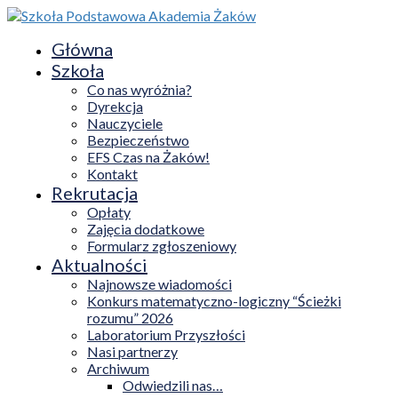
Główna
Szkoła
Co nas wyróżnia?
Dyrekcja
Nauczyciele
Bezpieczeństwo
EFS Czas na Żaków!
Kontakt
Rekrutacja
Opłaty
Zajęcia dodatkowe
Formularz zgłoszeniowy
Aktualności
Najnowsze wiadomości
Konkurs matematyczno-logiczny “Ścieżki
rozumu” 2026
Laboratorium Przyszłości
Nasi partnerzy
Archiwum
Odwiedzili nas…