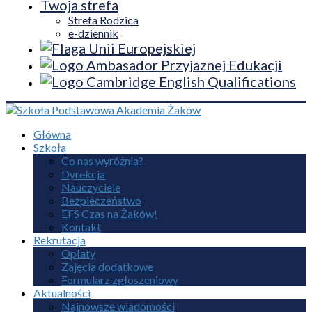
Twoja strefa
Strefa Rodzica
e-dziennik
Główna
Szkoła
Co nas wyróżnia?
Dyrekcja
Nauczyciele
Bezpieczeństwo
EFS Czas na Żaków!
Kontakt
Rekrutacja
Opłaty
Zajęcia dodatkowe
Formularz zgłoszeniowy
Aktualności
Najnowsze wiadomości