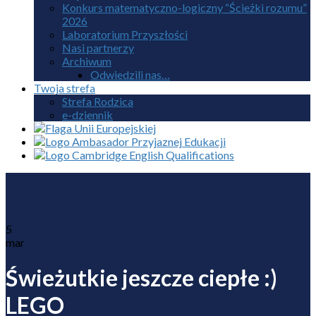
Konkurs matematyczno-logiczny “Ścieżki rozumu”
2026
Laboratorium Przyszłości
Nasi partnerzy
Archiwum
Odwiedzili nas…
Twoja strefa
Strefa Rodzica
e-dziennik
5
mar
Świeżutkie jeszcze ciepłe :)
LEGO