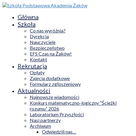
Główna
Szkoła
Co nas wyróżnia?
Dyrekcja
Nauczyciele
Bezpieczeństwo
EFS Czas na Żaków!
Kontakt
Rekrutacja
Opłaty
Zajęcia dodatkowe
Formularz zgłoszeniowy
Aktualności
Najnowsze wiadomości
Konkurs matematyczno-logiczny “Ścieżki
rozumu” 2026
Laboratorium Przyszłości
Nasi partnerzy
Archiwum
Odwiedzili nas…