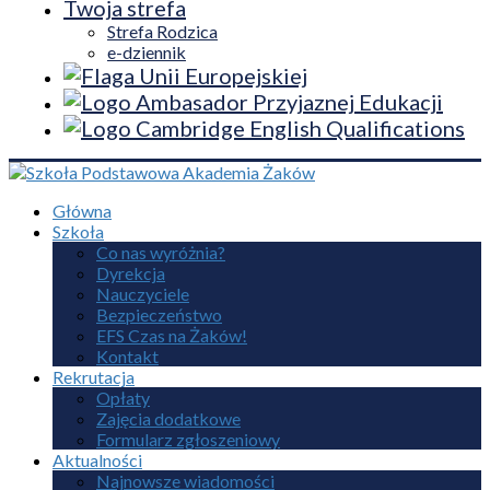
Twoja strefa
Strefa Rodzica
e-dziennik
Główna
Szkoła
Co nas wyróżnia?
Dyrekcja
Nauczyciele
Bezpieczeństwo
EFS Czas na Żaków!
Kontakt
Rekrutacja
Opłaty
Zajęcia dodatkowe
Formularz zgłoszeniowy
Aktualności
Najnowsze wiadomości