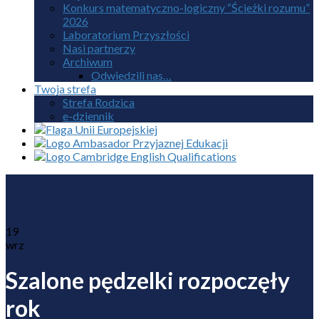
Konkurs matematyczno-logiczny “Ścieżki rozumu”
2026
Laboratorium Przyszłości
Nasi partnerzy
Archiwum
Odwiedzili nas…
Twoja strefa
Strefa Rodzica
e-dziennik
19
wrz
Szalone pędzelki rozpoczęły
rok