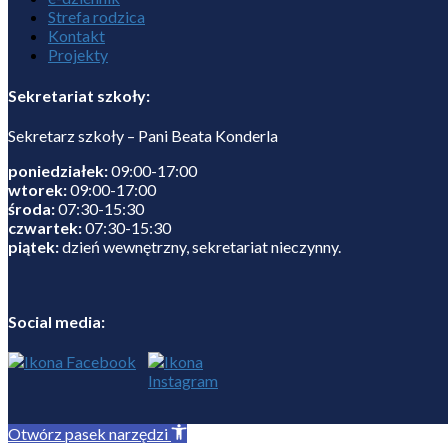
Strefa rodzica
Kontakt
Projekty
Sekretariat szkoły:
Sekretarz szkoły – Pani Beata Konderla
poniedziałek:
09:00-17:00
wtorek:
09:00-17:00
środa:
07:30-15:30
czwartek:
07:30-15:30
piątek:
dzień wewnętrzny, sekretariat nieczynny.
Social media:
Otwórz pasek narzędzi