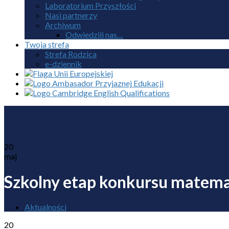
Laboratorium Przyszłości
Nasi partnerzy
Archiwum
Odwiedzili nas…
Twoja strefa
Strefa Rodzica
e-dziennik
20
maj
Szkolny etap konkursu matemat
Aktualności
20