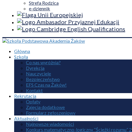
Strefa Rodzica
e-dziennik
Główna
Szkoła
Co nas wyróżnia?
Dyrekcja
Nauczyciele
Bezpieczeństwo
EFS Czas na Żaków!
Kontakt
Rekrutacja
Opłaty
Zajęcia dodatkowe
Formularz zgłoszeniowy
Aktualności
Najnowsze wiadomości
Konkurs matematyczno-logiczny “Ścieżki rozumu” 