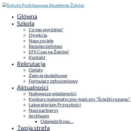
Główna
Szkoła
Co nas wyróżnia?
Dyrekcja
Nauczyciele
Bezpieczeństwo
EFS Czas na Żaków!
Kontakt
Rekrutacja
Opłaty
Zajęcia dodatkowe
Formularz zgłoszeniowy
Aktualności
Najnowsze wiadomości
Konkurs matematyczno-logiczny “Ścieżki rozumu”
Laboratorium Przyszłości
Nasi partnerzy
Archiwum
Odwiedzili nas…
Twoja strefa