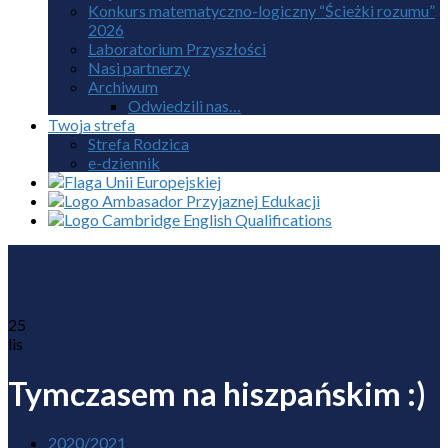
Konkurs matematyczno-logiczny “Ścieżki rozumu”
2026
Laboratorium Przyszłości
Nasi partnerzy
Archiwum
Odwiedzili nas…
Twoja strefa
Strefa Rodzica
e-dziennik
25
lis
Tymczasem na hiszpańskim :)
2020/2021