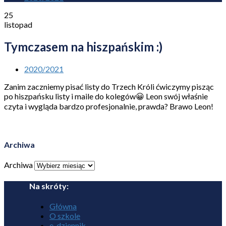
25
listopad
Tymczasem na hiszpańskim :)
2020/2021
Zanim zaczniemy pisać listy do Trzech Króli ćwiczymy pisząc
po hiszpańsku listy i maile do kolegów😀 Leon swój właśnie
czyta i wygląda bardzo profesjonalnie, prawda? Brawo Leon!
Archiwa
Archiwa
Na skróty:
Główna
O szkole
e-dziennik