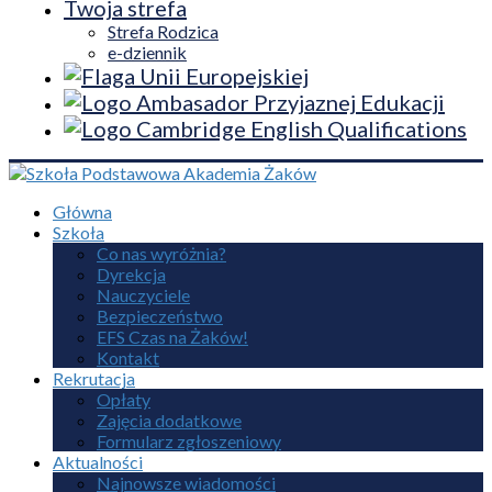
Twoja strefa
Strefa Rodzica
e-dziennik
Główna
Szkoła
Co nas wyróżnia?
Dyrekcja
Nauczyciele
Bezpieczeństwo
EFS Czas na Żaków!
Kontakt
Rekrutacja
Opłaty
Zajęcia dodatkowe
Formularz zgłoszeniowy
Aktualności
Najnowsze wiadomości