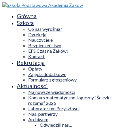
Główna
Szkoła
Co nas wyróżnia?
Dyrekcja
Nauczyciele
Bezpieczeństwo
EFS Czas na Żaków!
Kontakt
Rekrutacja
Opłaty
Zajęcia dodatkowe
Formularz zgłoszeniowy
Aktualności
Najnowsze wiadomości
Konkurs matematyczno-logiczny “Ścieżki
rozumu” 2026
Laboratorium Przyszłości
Nasi partnerzy
Archiwum
Odwiedzili nas…