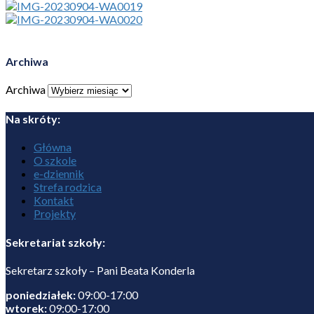
Archiwa
Archiwa
Na skróty:
Główna
O szkole
e-dziennik
Strefa rodzica
Kontakt
Projekty
Sekretariat szkoły:
Sekretarz szkoły – Pani Beata Konderla
poniedziałek:
09:00-17:00
wtorek:
09:00-17:00