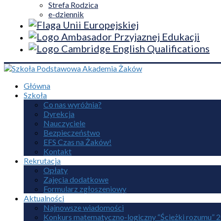
Strefa Rodzica
e-dziennik
Główna
Szkoła
Co nas wyróżnia?
Dyrekcja
Nauczyciele
Bezpieczeństwo
EFS Czas na Żaków!
Kontakt
Rekrutacja
Opłaty
Zajęcia dodatkowe
Formularz zgłoszeniowy
Aktualności
Najnowsze wiadomości
Konkurs matematyczno-logiczny “Ścieżki rozumu” 