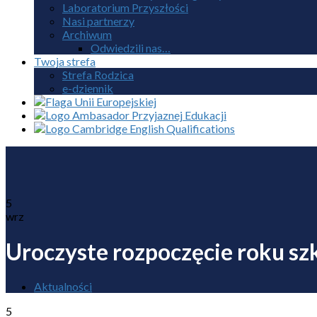
Laboratorium Przyszłości
Nasi partnerzy
Archiwum
Odwiedzili nas…
Twoja strefa
Strefa Rodzica
e-dziennik
5
wrz
Uroczyste rozpoczęcie roku s
Aktualności
5