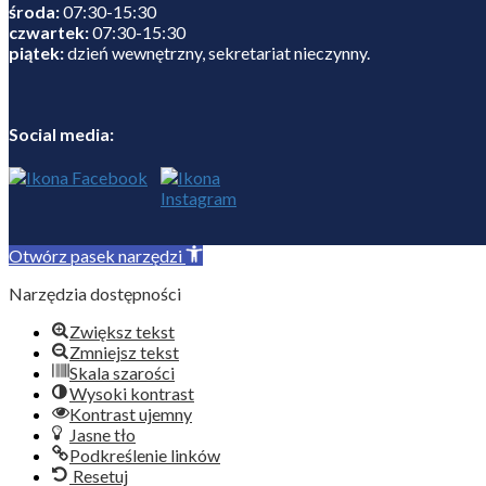
środa:
07:30-15:30
czwartek:
07:30-15:30
piątek:
dzień wewnętrzny, sekretariat nieczynny.
Social media:
Otwórz pasek narzędzi
Narzędzia dostępności
Zwiększ tekst
Zmniejsz tekst
Skala szarości
Wysoki kontrast
Kontrast ujemny
Jasne tło
Podkreślenie linków
Resetuj