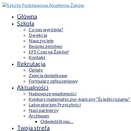
Główna
Szkoła
Co nas wyróżnia?
Dyrekcja
Nauczyciele
Bezpieczeństwo
EFS Czas na Żaków!
Kontakt
Rekrutacja
Opłaty
Zajęcia dodatkowe
Formularz zgłoszeniowy
Aktualności
Najnowsze wiadomości
Konkurs matematyczno-logiczny “Ścieżki rozumu”
Laboratorium Przyszłości
Nasi partnerzy
Archiwum
Odwiedzili nas…
Twoja strefa