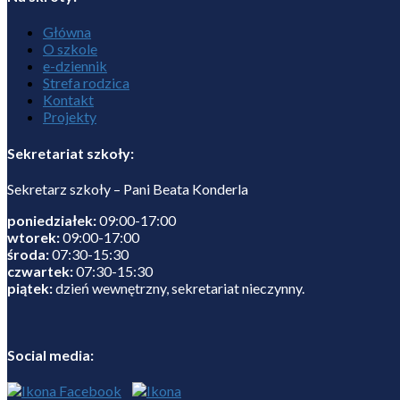
Główna
O szkole
e-dziennik
Strefa rodzica
Kontakt
Projekty
Sekretariat szkoły:
Sekretarz szkoły – Pani Beata Konderla
poniedziałek:
09:00-17:00
wtorek:
09:00-17:00
środa:
07:30-15:30
czwartek:
07:30-15:30
piątek:
dzień wewnętrzny, sekretariat nieczynny.
Social media: