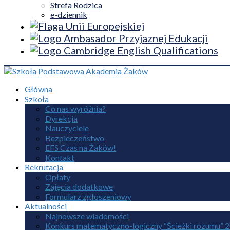
Strefa Rodzica
e-dziennik
Główna
Szkoła
Co nas wyróżnia?
Dyrekcja
Nauczyciele
Bezpieczeństwo
EFS Czas na Żaków!
Kontakt
Rekrutacja
Opłaty
Zajęcia dodatkowe
Formularz zgłoszeniowy
Aktualności
Najnowsze wiadomości
Konkurs matematyczno-logiczny “Ścieżki rozumu” 