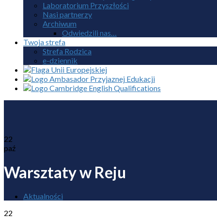
Laboratorium Przyszłości
Nasi partnerzy
Archiwum
Odwiedzili nas…
Twoja strefa
Strefa Rodzica
e-dziennik
22
paź
Warsztaty w Reju
Aktualności
22