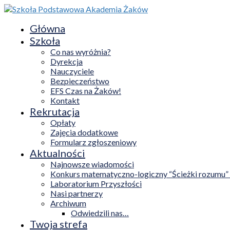
Główna
Szkoła
Co nas wyróżnia?
Dyrekcja
Nauczyciele
Bezpieczeństwo
EFS Czas na Żaków!
Kontakt
Rekrutacja
Opłaty
Zajęcia dodatkowe
Formularz zgłoszeniowy
Aktualności
Najnowsze wiadomości
Konkurs matematyczno-logiczny “Ścieżki rozumu”
Laboratorium Przyszłości
Nasi partnerzy
Archiwum
Odwiedzili nas…
Twoja strefa