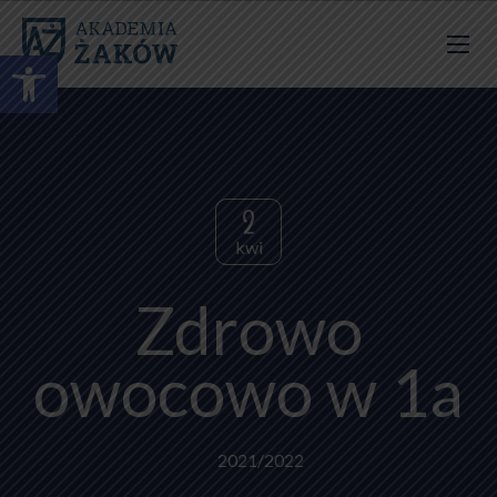
Otwórz pasek narzędzi
2
kwi
Zdrowo
owocowo w 1a
2021/2022