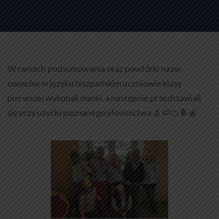
W ramach podsumowania oraz powtórki nazw
owoców w języku hiszpańskim uczniowie klasy
pierwszej wykonali maski, a następnie przedstawiali
się przy użyciu poznanego słownictwa 🍐🍉🍊🍍🍎