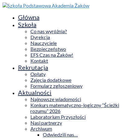
Główna
Szkoła
Co nas wyróżnia?
Dyrekcja
Nauczyciele
Bezpieczeństwo
EFS Czas na Żaków!
Kontakt
Rekrutacja
Opłaty
Zajęcia dodatkowe
Formularz zgłoszeniowy
Aktualności
Najnowsze wiadomości
Konkurs matematyczno-logiczny “Ścieżki
rozumu” 2026
Laboratorium Przyszłości
Nasi partnerzy
Archiwum
Odwiedzili nas…