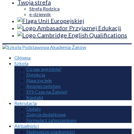
Twoja strefa
Strefa Rodzica
e-dziennik
Główna
Szkoła
Co nas wyróżnia?
Dyrekcja
Nauczyciele
Bezpieczeństwo
EFS Czas na Żaków!
Kontakt
Rekrutacja
Opłaty
Zajęcia dodatkowe
Formularz zgłoszeniowy
Aktualności
Najnowsze wiadomości