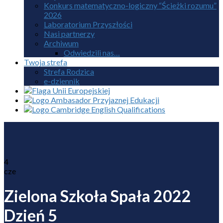
Konkurs matematyczno-logiczny “Ścieżki rozumu”
2026
Laboratorium Przyszłości
Nasi partnerzy
Archiwum
Odwiedzili nas…
Twoja strefa
Strefa Rodzica
e-dziennik
4
cze
Zielona Szkoła Spała 2022
Dzień 5