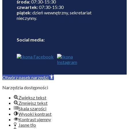
środa:
07:30-15:30
czwartek:
07:30-15:30
piątek:
dzień wewnętrzny, sekretariat
nieczynny.
Social media:
Otwórz pasek narzędzi
Narzędzia dostępności
Zwiększ tekst
Zmniejsz tekst
Skala szarości
Wysoki kontrast
Kontrast ujemny
Jasne tło