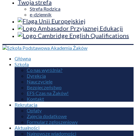
Twoja strefa
Strefa Rodzica
e-dziennik
Główna
Szkoła
Co nas wyróżnia?
Dyrekcja
Nauczyciele
Bezpieczeństwo
EFS Czas na Żaków!
Kontakt
Rekrutacja
Opłaty
Zajęcia dodatkowe
Formularz zgłoszeniowy
Aktualności
Najnowsze wiadomości