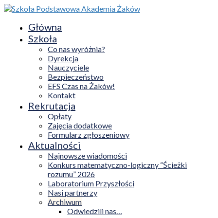
Główna
Szkoła
Co nas wyróżnia?
Dyrekcja
Nauczyciele
Bezpieczeństwo
EFS Czas na Żaków!
Kontakt
Rekrutacja
Opłaty
Zajęcia dodatkowe
Formularz zgłoszeniowy
Aktualności
Najnowsze wiadomości
Konkurs matematyczno-logiczny “Ścieżki
rozumu” 2026
Laboratorium Przyszłości
Nasi partnerzy
Archiwum
Odwiedzili nas…