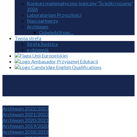
Konkurs matematyczno-logiczny “Ścieżki rozumu”
2026
Laboratorium Przyszłości
Nasi partnerzy
Archiwum
Odwiedzili nas…
Twoja strefa
Strefa Rodzica
e-dziennik
Archiwum 2022/2023
Archiwum 2021/2022
Archiwum 2020/2021
Archiwum 2019/2020
Archiwum 2018/2019