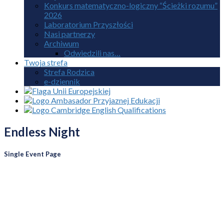
Konkurs matematyczno-logiczny “Ścieżki rozumu”
2026
Laboratorium Przyszłości
Nasi partnerzy
Archiwum
Odwiedzili nas…
Twoja strefa
Strefa Rodzica
e-dziennik
Endless Night
Single Event Page
This is a single event page with sample content. This layout is
suitable for most websites and types of business like gym,
kindergarten, health or law related. Event hours component at
the bottom of this page shows all instances of this single event.
Build-in sidebar widgets shows upcoming events in the
selected categories.