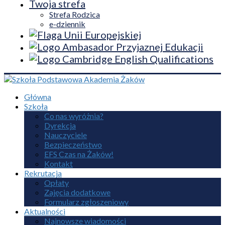
Twoja strefa
Strefa Rodzica
e-dziennik
Główna
Szkoła
Co nas wyróżnia?
Dyrekcja
Nauczyciele
Bezpieczeństwo
EFS Czas na Żaków!
Kontakt
Rekrutacja
Opłaty
Zajęcia dodatkowe
Formularz zgłoszeniowy
Aktualności
Najnowsze wiadomości