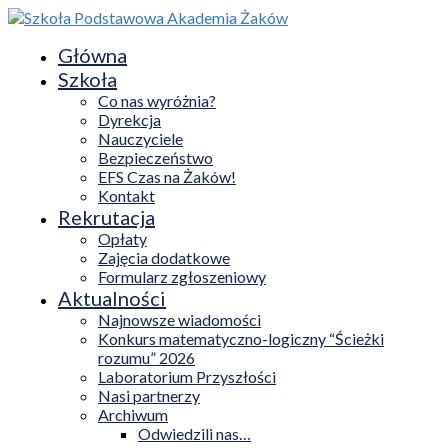
Główna
Szkoła
Co nas wyróżnia?
Dyrekcja
Nauczyciele
Bezpieczeństwo
EFS Czas na Żaków!
Kontakt
Rekrutacja
Opłaty
Zajęcia dodatkowe
Formularz zgłoszeniowy
Aktualności
Najnowsze wiadomości
Konkurs matematyczno-logiczny “Ścieżki
rozumu” 2026
Laboratorium Przyszłości
Nasi partnerzy
Archiwum
Odwiedzili nas…