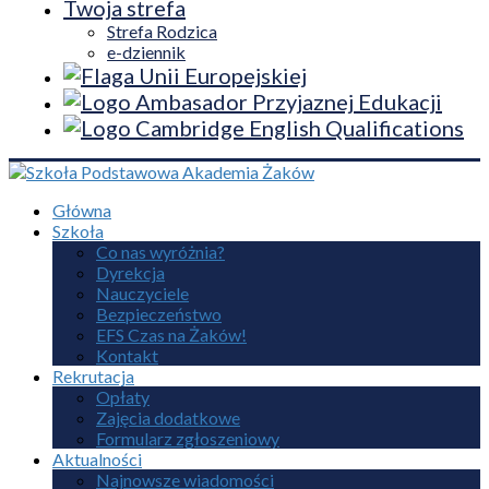
Twoja strefa
Strefa Rodzica
e-dziennik
Główna
Szkoła
Co nas wyróżnia?
Dyrekcja
Nauczyciele
Bezpieczeństwo
EFS Czas na Żaków!
Kontakt
Rekrutacja
Opłaty
Zajęcia dodatkowe
Formularz zgłoszeniowy
Aktualności
Najnowsze wiadomości