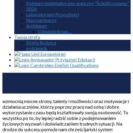
Konkurs matematyczno-logiczny “Ścieżki rozumu”
2026
Laboratorium Przyszłości
Nasi partnerzy
Archiwum
Odwiedzili nas…
Twoja strefa
Strefa Rodzica
e-dziennik
wzmocnią mocne strony, talenty i możliwości oraz motywacje i
działania uczniów, którzy poprzez pracę nad sobą i dobre
wykorzystanie czasu będą kształtowały swoją osobowość. To
wszystko po to, by lepiej radzić sobie z podejmowaniem
życiowych wyzwań i doświadczaniem trudnych sytuacji. Na
drodze do sukcesu pomoże nam chrześcijański system