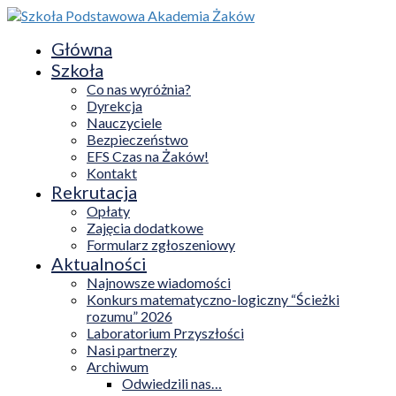
Główna
Szkoła
Co nas wyróżnia?
Dyrekcja
Nauczyciele
Bezpieczeństwo
EFS Czas na Żaków!
Kontakt
Rekrutacja
Opłaty
Zajęcia dodatkowe
Formularz zgłoszeniowy
Aktualności
Najnowsze wiadomości
Konkurs matematyczno-logiczny “Ścieżki
rozumu” 2026
Laboratorium Przyszłości
Nasi partnerzy
Archiwum
Odwiedzili nas…