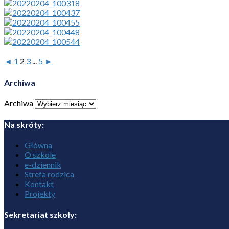
◄
1
2
3
...
5
►
Archiwa
Archiwa
Na skróty:
Główna
O szkole
e-dziennik
Strefa rodzica
Kontakt
Projekty
Sekretariat szkoły: