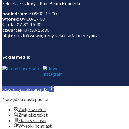
Sekretarz szkoły – Pani Beata Konderla
poniedziałek:
09:00-17:00
wtorek:
09:00-17:00
środa:
07:30-15:30
czwartek:
07:30-15:30
piątek:
dzień wewnętrzny, sekretariat nieczynny.
Social media:
Otwórz pasek narzędzi
Narzędzia dostępności
Zwiększ tekst
Zmniejsz tekst
Skala szarości
Wysoki kontrast