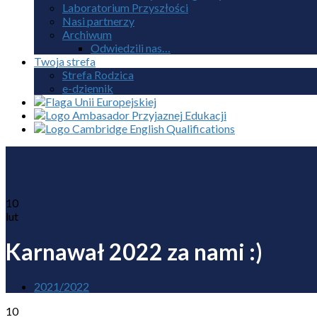
Laboratorium Przyszłości
Nasi partnerzy
Archiwum
Odwiedzili nas…
Twoja strefa
Strefa Rodzica
e-dziennik
10
lut
Karnawał 2022 za nami :)
2021/2022
10