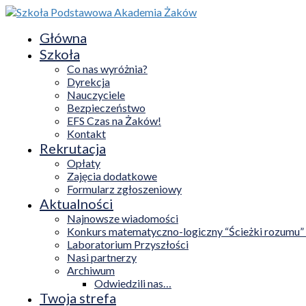
Główna
Szkoła
Co nas wyróżnia?
Dyrekcja
Nauczyciele
Bezpieczeństwo
EFS Czas na Żaków!
Kontakt
Rekrutacja
Opłaty
Zajęcia dodatkowe
Formularz zgłoszeniowy
Aktualności
Najnowsze wiadomości
Konkurs matematyczno-logiczny “Ścieżki rozumu”
Laboratorium Przyszłości
Nasi partnerzy
Archiwum
Odwiedzili nas…
Twoja strefa