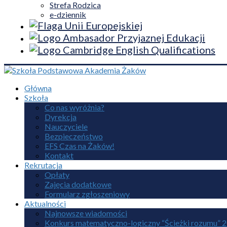
Strefa Rodzica
e-dziennik
Główna
Szkoła
Co nas wyróżnia?
Dyrekcja
Nauczyciele
Bezpieczeństwo
EFS Czas na Żaków!
Kontakt
Rekrutacja
Opłaty
Zajęcia dodatkowe
Formularz zgłoszeniowy
Aktualności
Najnowsze wiadomości
Konkurs matematyczno-logiczny “Ścieżki rozumu” 