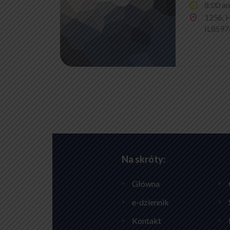
8:00 a
1256, H
IL8597
Na skróty:
Główna
e-dziennik
Kontakt