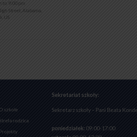
m to 9:00 pm
igh Street, Alabama,
6, US
Sekretariat szkoły:
O szkole
Sekretarz szkoły – Pani Beata Konde
Strefa rodzica
poniedziałek:
09:00-17:00
Projekty