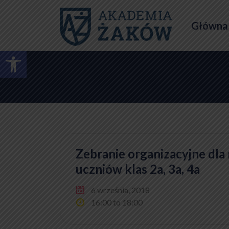
Główna
Otwórz pasek narzędzi
Zebranie organizacyjne dla
uczniów klas 2a, 3a, 4a
6 września, 2018
16:00 to 18:00