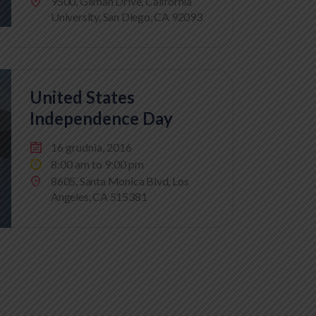
9500, Gilman Drive, California
University, San Diego, CA 92093
United States
Independence Day
16 grudnia, 2016
8:00 am to 9:00 pm
8605, Santa Monica Blvd, Los
Angeles, CA 515381