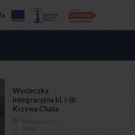
fa
Wycieczka
integracyjna kl. I-III.
Krzywa Chata
13 stycznia, 2017
All day