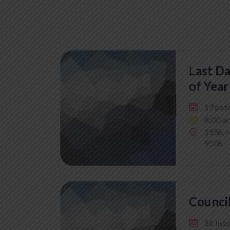
Last D
of Year
17 paź
8:00 a
1156, H
9506
Counci
16 list