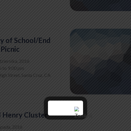
ay of School/End
 Picnic
dziernika, 2016
m to 9:00 pm
igh Street, Santa Cruz, CA
l Henry Cluster
opada, 2016