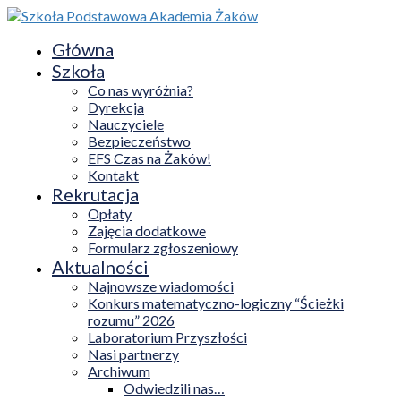
Główna
Szkoła
Co nas wyróżnia?
Dyrekcja
Nauczyciele
Bezpieczeństwo
EFS Czas na Żaków!
Kontakt
Rekrutacja
Opłaty
Zajęcia dodatkowe
Formularz zgłoszeniowy
Aktualności
Najnowsze wiadomości
Konkurs matematyczno-logiczny “Ścieżki
rozumu” 2026
Laboratorium Przyszłości
Nasi partnerzy
Archiwum
Odwiedzili nas…