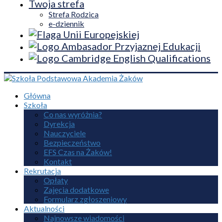
Twoja strefa
Strefa Rodzica
e-dziennik
Główna
Szkoła
Co nas wyróżnia?
Dyrekcja
Nauczyciele
Bezpieczeństwo
EFS Czas na Żaków!
Kontakt
Rekrutacja
Opłaty
Zajęcia dodatkowe
Formularz zgłoszeniowy
Aktualności
Najnowsze wiadomości