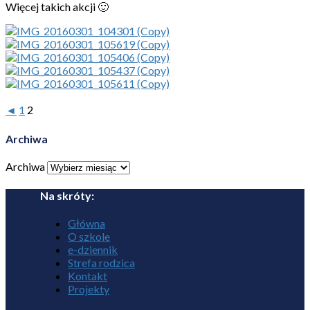
Więcej takich akcji 🙂
◄
1
2
Archiwa
Archiwa
Na skróty:
Główna
O szkole
e-dziennik
Strefa rodzica
Kontakt
Projekty