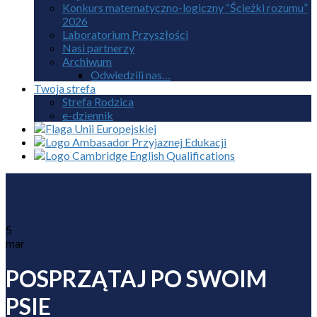
Konkurs matematyczno-logiczny “Ścieżki rozumu”
2026
Laboratorium Przyszłości
Nasi partnerzy
Archiwum
Odwiedzili nas…
Twoja strefa
Strefa Rodzica
e-dziennik
5
mar
POSPRZĄTAJ PO SWOIM
PSIE