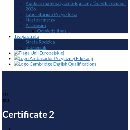
Konkurs matematyczno-logiczny “Ścieżki rozumu”
2026
Laboratorium Przyszłości
Nasi partnerzy
Archiwum
Odwiedzili nas…
Twoja strefa
Strefa Rodzica
e-dziennik
10
gru
Certificate 2