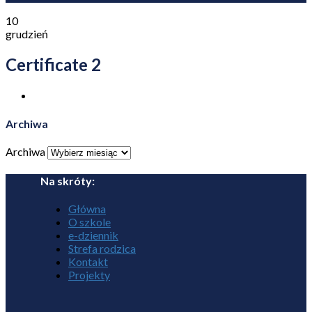
10
grudzień
Certificate 2
Archiwa
Archiwa
Na skróty:
Główna
O szkole
e-dziennik
Strefa rodzica
Kontakt
Projekty