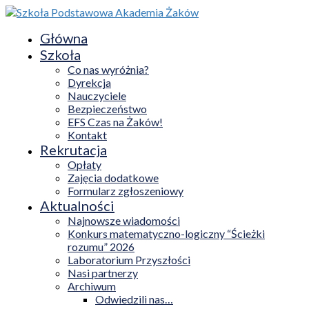
Główna
Szkoła
Co nas wyróżnia?
Dyrekcja
Nauczyciele
Bezpieczeństwo
EFS Czas na Żaków!
Kontakt
Rekrutacja
Opłaty
Zajęcia dodatkowe
Formularz zgłoszeniowy
Aktualności
Najnowsze wiadomości
Konkurs matematyczno-logiczny “Ścieżki
rozumu” 2026
Laboratorium Przyszłości
Nasi partnerzy
Archiwum
Odwiedzili nas…