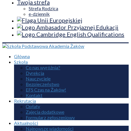
Twoja strefa
Strefa Rodzica
e-dziennik
Główna
Szkoła
Co nas wyróżnia?
Dyrekcja
Nauczyciele
Bezpieczeństwo
EFS Czas na Żaków!
Kontakt
Rekrutacja
Opłaty
Zajęcia dodatkowe
Formularz zgłoszeniowy
Aktualności
Najnowsze wiadomości