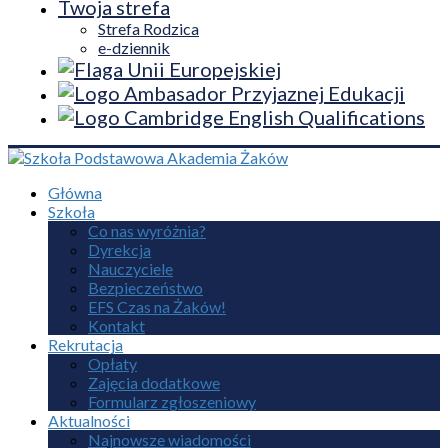
Twoja strefa
Strefa Rodzica
e-dziennik
Główna
Szkoła
Co nas wyróżnia?
Dyrekcja
Nauczyciele
Bezpieczeństwo
EFS Czas na Żaków!
Kontakt
Rekrutacja
Opłaty
Zajęcia dodatkowe
Formularz zgłoszeniowy
Aktualności
Najnowsze wiadomości