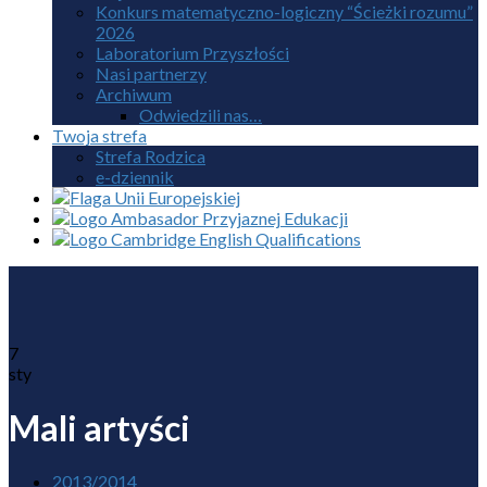
Konkurs matematyczno-logiczny “Ścieżki rozumu”
2026
Laboratorium Przyszłości
Nasi partnerzy
Archiwum
Odwiedzili nas…
Twoja strefa
Strefa Rodzica
e-dziennik
7
sty
Mali artyści
2013/2014