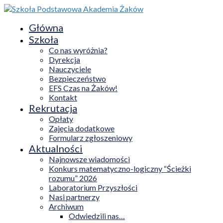
Główna
Szkoła
Co nas wyróżnia?
Dyrekcja
Nauczyciele
Bezpieczeństwo
EFS Czas na Żaków!
Kontakt
Rekrutacja
Opłaty
Zajęcia dodatkowe
Formularz zgłoszeniowy
Aktualności
Najnowsze wiadomości
Konkurs matematyczno-logiczny “Ścieżki
rozumu” 2026
Laboratorium Przyszłości
Nasi partnerzy
Archiwum
Odwiedzili nas…