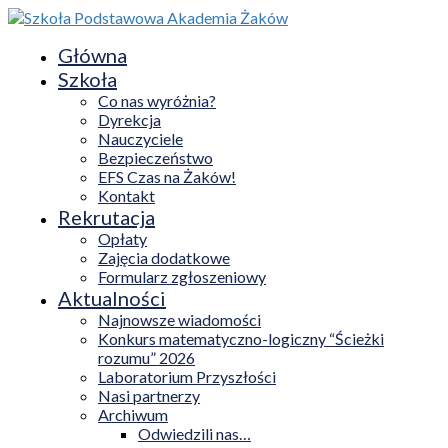
Główna
Szkoła
Co nas wyróżnia?
Dyrekcja
Nauczyciele
Bezpieczeństwo
EFS Czas na Żaków!
Kontakt
Rekrutacja
Opłaty
Zajęcia dodatkowe
Formularz zgłoszeniowy
Aktualności
Najnowsze wiadomości
Konkurs matematyczno-logiczny “Ścieżki
rozumu” 2026
Laboratorium Przyszłości
Nasi partnerzy
Archiwum
Odwiedzili nas…