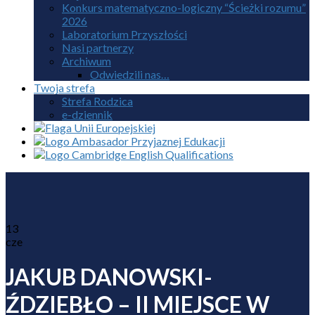
Konkurs matematyczno-logiczny “Ścieżki rozumu”
2026
Laboratorium Przyszłości
Nasi partnerzy
Archiwum
Odwiedzili nas…
Twoja strefa
Strefa Rodzica
e-dziennik
13
cze
JAKUB DANOWSKI-
ŹDZIEBŁO – II MIEJSCE W