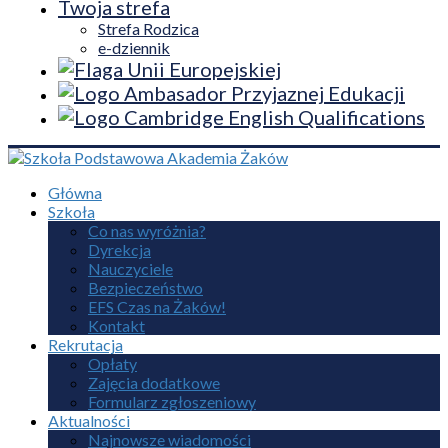
Twoja strefa
Strefa Rodzica
e-dziennik
Główna
Szkoła
Co nas wyróżnia?
Dyrekcja
Nauczyciele
Bezpieczeństwo
EFS Czas na Żaków!
Kontakt
Rekrutacja
Opłaty
Zajęcia dodatkowe
Formularz zgłoszeniowy
Aktualności
Najnowsze wiadomości