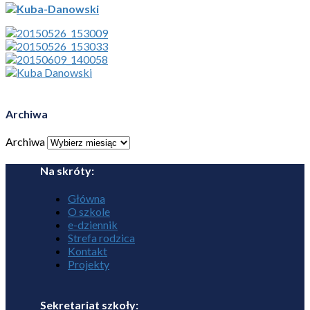
Archiwa
Archiwa
Na skróty:
Główna
O szkole
e-dziennik
Strefa rodzica
Kontakt
Projekty
Sekretariat szkoły: