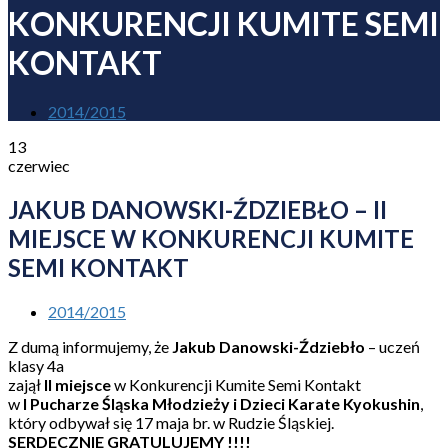
KONKURENCJI KUMITE SEMI
KONTAKT
2014/2015
13
czerwiec
JAKUB DANOWSKI-ŹDZIEBŁO – II
MIEJSCE W KONKURENCJI KUMITE
SEMI KONTAKT
2014/2015
Z dumą informujemy, że
Jakub Danowski-Ździebło
– uczeń
klasy 4a
zajął
II miejsce
w Konkurencji Kumite Semi Kontakt
w
I Pucharze Śląska Młodzieży i Dzieci Karate Kyokushin
,
który odbywał się 17 maja br. w Rudzie Śląskiej.
SERDECZNIE GRATULUJEMY !!!!