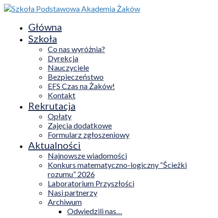
Główna
Szkoła
Co nas wyróżnia?
Dyrekcja
Nauczyciele
Bezpieczeństwo
EFS Czas na Żaków!
Kontakt
Rekrutacja
Opłaty
Zajęcia dodatkowe
Formularz zgłoszeniowy
Aktualności
Najnowsze wiadomości
Konkurs matematyczno-logiczny “Ścieżki
rozumu” 2026
Laboratorium Przyszłości
Nasi partnerzy
Archiwum
Odwiedzili nas…