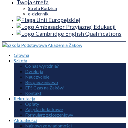
Twoja strefa
Strefa Rodzica
e-dziennik
Główna
Szkoła
Co nas wyróżnia?
Dyrekcja
Nauczyciele
Bezpieczeństwo
EFS Czas na Żaków!
Kontakt
Rekrutacja
Opłaty
Zajęcia dodatkowe
Formularz zgłoszeniowy
Aktualności
Najnowsze wiadomości