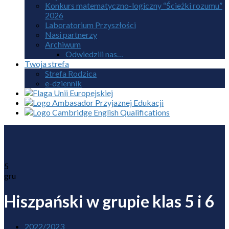
Konkurs matematyczno-logiczny “Ścieżki rozumu”
2026
Laboratorium Przyszłości
Nasi partnerzy
Archiwum
Odwiedzili nas…
Twoja strefa
Strefa Rodzica
e-dziennik
5
gru
Hiszpański w grupie klas 5 i 6
2022/2023