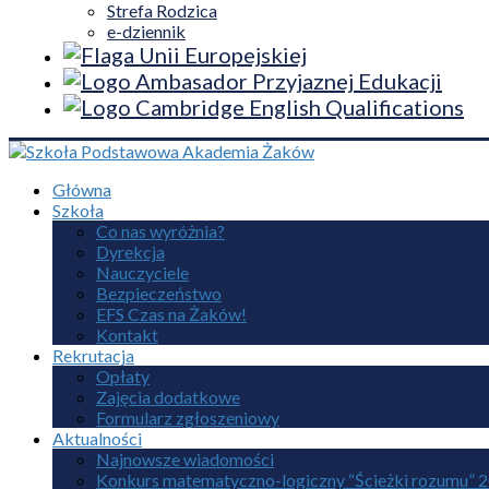
Strefa Rodzica
e-dziennik
Główna
Szkoła
Co nas wyróżnia?
Dyrekcja
Nauczyciele
Bezpieczeństwo
EFS Czas na Żaków!
Kontakt
Rekrutacja
Opłaty
Zajęcia dodatkowe
Formularz zgłoszeniowy
Aktualności
Najnowsze wiadomości
Konkurs matematyczno-logiczny “Ścieżki rozumu” 