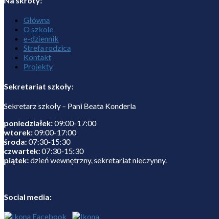
Na skróty:
Główna
O szkole
e-dziennik
Strefa rodzica
Kontakt
Projekty
Sekretariat szkoły:
Sekretarz szkoły – Pani Beata Konderla
poniedziałek:
09:00-17:00
wtorek:
09:00-17:00
środa:
07:30-15:30
czwartek:
07:30-15:30
piątek:
dzień wewnętrzny, sekretariat nieczynny.
Social media: