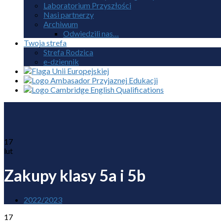
Laboratorium Przyszłości
Nasi partnerzy
Archiwum
Odwiedzili nas…
Twoja strefa
Strefa Rodzica
e-dziennik
17
lut
Zakupy klasy 5a i 5b
2022/2023
17