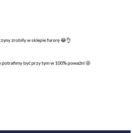
zyny zrobiły w sklepie furorę 😂👌
sze potrafimy być przy tym w 100% poważni 😜