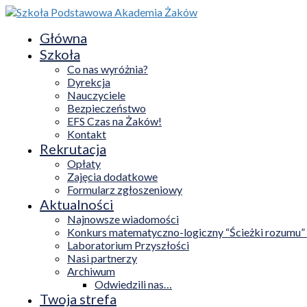
Główna
Szkoła
Co nas wyróżnia?
Dyrekcja
Nauczyciele
Bezpieczeństwo
EFS Czas na Żaków!
Kontakt
Rekrutacja
Opłaty
Zajęcia dodatkowe
Formularz zgłoszeniowy
Aktualności
Najnowsze wiadomości
Konkurs matematyczno-logiczny “Ścieżki rozumu”
Laboratorium Przyszłości
Nasi partnerzy
Archiwum
Odwiedzili nas…
Twoja strefa