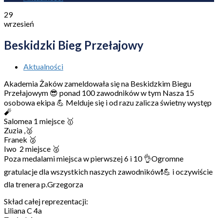
29
wrzesień
Beskidzki Bieg Przełajowy
Aktualności
Akademia Żaków zameldowała się na Beskidzkim Biegu
Przełajowym 😎 ponad 100 zawodników w tym Nasza 15
osobowa ekipa 💪 Melduje się i od razu zalicza świetny występ
🧨
Salomea 1 miejsce 🥇
Zuzia ,🥈
Franek 🥈
Iwo 2 miejsce 🥈
Poza medalami miejsca w pierwszej 6 i 10 👌Ogromne
gratulacje dla wszystkich naszych zawodników❗💪 i oczywiście
dla trenera p.Grzegorza
Skład całej reprezentacji:
Liliana C 4a