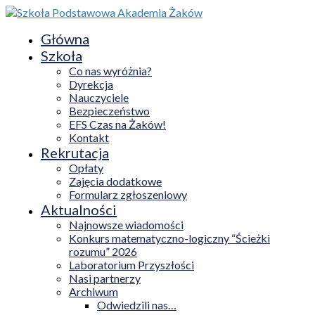
Główna
Szkoła
Co nas wyróżnia?
Dyrekcja
Nauczyciele
Bezpieczeństwo
EFS Czas na Żaków!
Kontakt
Rekrutacja
Opłaty
Zajęcia dodatkowe
Formularz zgłoszeniowy
Aktualności
Najnowsze wiadomości
Konkurs matematyczno-logiczny “Ścieżki
rozumu” 2026
Laboratorium Przyszłości
Nasi partnerzy
Archiwum
Odwiedzili nas…