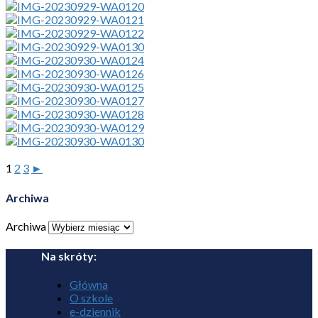
1
2
3
►
Archiwa
Archiwa
Na skróty:
Główna
O szkole
e-dziennik