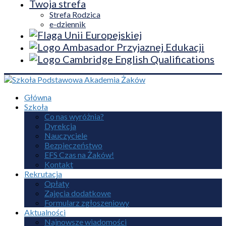
Twoja strefa
Strefa Rodzica
e-dziennik
Główna
Szkoła
Co nas wyróżnia?
Dyrekcja
Nauczyciele
Bezpieczeństwo
EFS Czas na Żaków!
Kontakt
Rekrutacja
Opłaty
Zajęcia dodatkowe
Formularz zgłoszeniowy
Aktualności
Najnowsze wiadomości