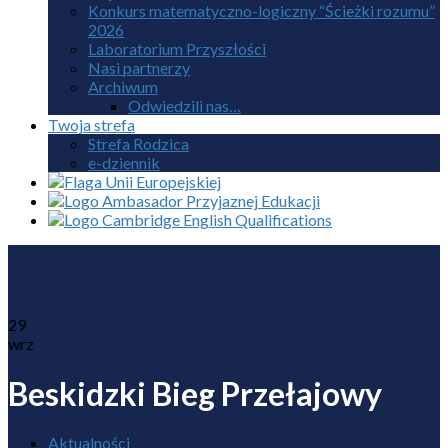
Konkurs matematyczno-logiczny “Ścieżki rozumu”
2026
Laboratorium Przyszłości
Nasi partnerzy
Archiwum
Odwiedzili nas…
Twoja strefa
Strefa Rodzica
e-dziennik
29
wrz
Beskidzki Bieg Przełajowy
Aktualności