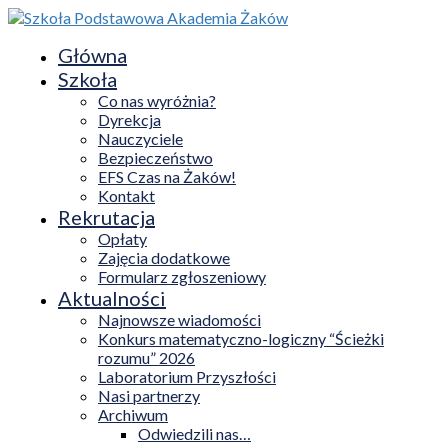
Główna
Szkoła
Co nas wyróżnia?
Dyrekcja
Nauczyciele
Bezpieczeństwo
EFS Czas na Żaków!
Kontakt
Rekrutacja
Opłaty
Zajęcia dodatkowe
Formularz zgłoszeniowy
Aktualności
Najnowsze wiadomości
Konkurs matematyczno-logiczny “Ścieżki
rozumu” 2026
Laboratorium Przyszłości
Nasi partnerzy
Archiwum
Odwiedzili nas…