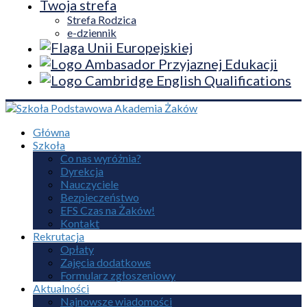
Twoja strefa
Strefa Rodzica
e-dziennik
Główna
Szkoła
Co nas wyróżnia?
Dyrekcja
Nauczyciele
Bezpieczeństwo
EFS Czas na Żaków!
Kontakt
Rekrutacja
Opłaty
Zajęcia dodatkowe
Formularz zgłoszeniowy
Aktualności
Najnowsze wiadomości