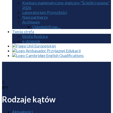
Konkurs matematyczno-logiczny “Ścieżki rozumu”
2026
Laboratorium Przyszłości
Nasi partnerzy
Archiwum
Odwiedzili nas…
Twoja strefa
Strefa Rodzica
e-dziennik
5
gru
Rodzaje kątów
Aktualności