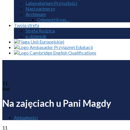
Laboratorium Przyszłości
Nasi partnerzy
Archiwum
Odwiedzili nas…
Twoja strefa
Strefa Rodzica
e-dziennik
11
kwi
Na zajęciach u Pani Magdy
Aktualności
11