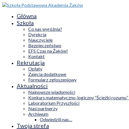
Główna
Szkoła
Co nas wyróżnia?
Dyrekcja
Nauczyciele
Bezpieczeństwo
EFS Czas na Żaków!
Kontakt
Rekrutacja
Opłaty
Zajęcia dodatkowe
Formularz zgłoszeniowy
Aktualności
Najnowsze wiadomości
Konkurs matematyczno-logiczny “Ścieżki rozumu”
Laboratorium Przyszłości
Nasi partnerzy
Archiwum
Odwiedzili nas…
Twoja strefa