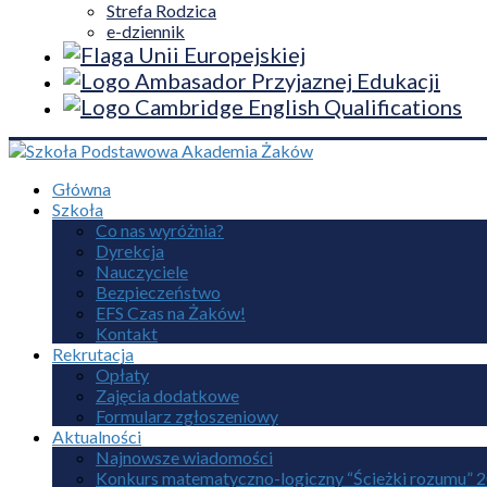
Strefa Rodzica
e-dziennik
Główna
Szkoła
Co nas wyróżnia?
Dyrekcja
Nauczyciele
Bezpieczeństwo
EFS Czas na Żaków!
Kontakt
Rekrutacja
Opłaty
Zajęcia dodatkowe
Formularz zgłoszeniowy
Aktualności
Najnowsze wiadomości
Konkurs matematyczno-logiczny “Ścieżki rozumu” 