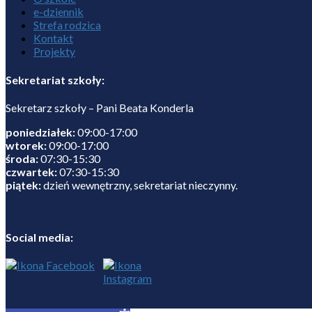
e-dziennik
Strefa rodzica
Kontakt
Projekty
Sekretariat szkoły:
Sekretarz szkoły – Pani Beata Konderla
poniedziałek:
09:00-17:00
wtorek:
09:00-17:00
środa:
07:30-15:30
czwartek:
07:30-15:30
piątek:
dzień wewnętrzny, sekretariat nieczynny.
Social media: