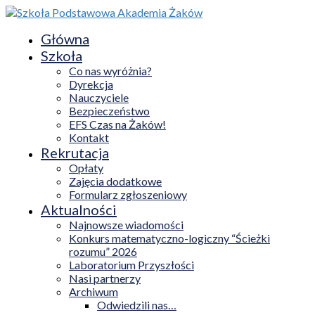
Główna
Szkoła
Co nas wyróżnia?
Dyrekcja
Nauczyciele
Bezpieczeństwo
EFS Czas na Żaków!
Kontakt
Rekrutacja
Opłaty
Zajęcia dodatkowe
Formularz zgłoszeniowy
Aktualności
Najnowsze wiadomości
Konkurs matematyczno-logiczny “Ścieżki
rozumu” 2026
Laboratorium Przyszłości
Nasi partnerzy
Archiwum
Odwiedzili nas…