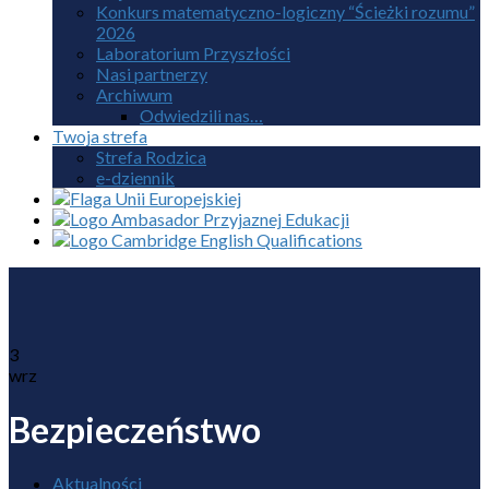
Konkurs matematyczno-logiczny “Ścieżki rozumu”
2026
Laboratorium Przyszłości
Nasi partnerzy
Archiwum
Odwiedzili nas…
Twoja strefa
Strefa Rodzica
e-dziennik
3
wrz
Bezpieczeństwo
Aktualności