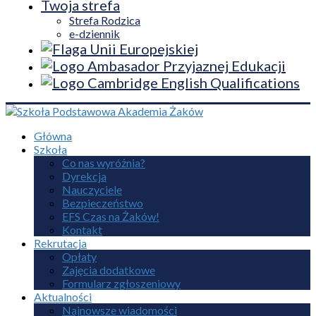
Twoja strefa
Strefa Rodzica
e-dziennik
Główna
Szkoła
Co nas wyróżnia?
Dyrekcja
Nauczyciele
Bezpieczeństwo
EFS Czas na Żaków!
Kontakt
Rekrutacja
Opłaty
Zajęcia dodatkowe
Formularz zgłoszeniowy
Aktualności
Najnowsze wiadomości