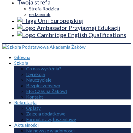
Twoja strefa
Strefa Rodzica
e-dziennik
Główna
Szkoła
Co nas wyróżnia?
Dyrekcja
Nauczyciele
Bezpieczeństwo
EFS Czas na Żaków!
Kontakt
Rekrutacja
Opłaty
Zajęcia dodatkowe
Formularz zgłoszeniowy
Aktualności
Najnowsze wiadomości