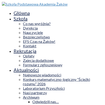
Główna
Szkoła
Co nas wyróżnia?
Dyrekcja
Nauczyciele
Bezpieczeństwo
EFS Czas na Żaków!
Kontakt
Rekrutacja
Opłaty
Zajęcia dodatkowe
Formularz zgłoszeniowy
Aktualności
Najnowsze wiadomości
Konkurs matematyczno-logiczny “Ścieżki
rozumu” 2026
Laboratorium Przyszłości
Nasi partnerzy
Archiwum
Odwiedzili nas…