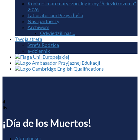
Konkurs matematyczno-logiczny “Ścieżki rozumu”
2026
Laboratorium Przyszłości
Nasi partnerzy
Archiwum
Odwiedzili nas…
Twoja strefa
Strefa Rodzica
e-dziennik
4
lis
¡Día de los Muertos!
Aktualności