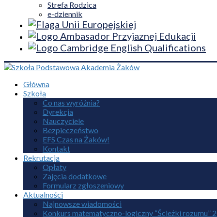
Strefa Rodzica
e-dziennik
Główna
Szkoła
Co nas wyróżnia?
Dyrekcja
Nauczyciele
Bezpieczeństwo
EFS Czas na Żaków!
Kontakt
Rekrutacja
Opłaty
Zajęcia dodatkowe
Formularz zgłoszeniowy
Aktualności
Najnowsze wiadomości
Konkurs matematyczno-logiczny “Ścieżki rozumu” 