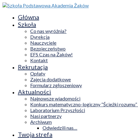
Główna
Szkoła
Co nas wyróżnia?
Dyrekcja
Nauczyciele
Bezpieczeństwo
EFS Czas na Żaków!
Kontakt
Rekrutacja
Opłaty
Zajęcia dodatkowe
Formularz zgłoszeniowy
Aktualności
Najnowsze wiadomości
Konkurs matematyczno-logiczny “Ścieżki rozumu”
Laboratorium Przyszłości
Nasi partnerzy
Archiwum
Odwiedzili nas…
Twoja strefa