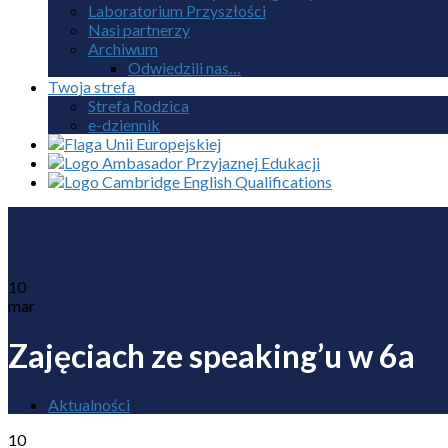
Laboratorium Przyszłości
Nasi partnerzy
Archiwum
Odwiedzili nas…
Twoja strefa
Strefa Rodzica
e-dziennik
10
mar
Zajęciach ze speaking’u w 6a
Aktualności
10