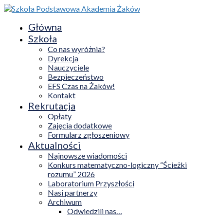
Główna
Szkoła
Co nas wyróżnia?
Dyrekcja
Nauczyciele
Bezpieczeństwo
EFS Czas na Żaków!
Kontakt
Rekrutacja
Opłaty
Zajęcia dodatkowe
Formularz zgłoszeniowy
Aktualności
Najnowsze wiadomości
Konkurs matematyczno-logiczny “Ścieżki
rozumu” 2026
Laboratorium Przyszłości
Nasi partnerzy
Archiwum
Odwiedzili nas…