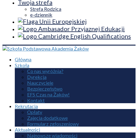
Twoja strefa
Strefa Rodzica
e-dziennik
Główna
Szkoła
Co nas wyróżnia?
Dyrekcja
Nauczyciele
Bezpieczeństwo
EFS Czas na Żaków!
Kontakt
Rekrutacja
Opłaty
Zajęcia dodatkowe
Formularz zgłoszeniowy
Aktualności
Najnowsze wiadomości