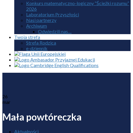
Konkurs matematyczno-logiczny “Ścieżki rozumu”
2026
Laboratorium Przyszłości
Nasi partnerzy
Archiwum
Odwiedzili nas…
Twoja strefa
Strefa Rodzica
e-dziennik
26
mar
Mała powtóreczka
Aktualności