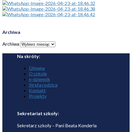
Archiwa
Archiwa
Na skróty:
Główna
O szkole
e-dziennik
Strefa rodzica
Kontakt
Projekty
Sekretariat szkoły:
Sekretarz szkoły – Pani Beata Konderla