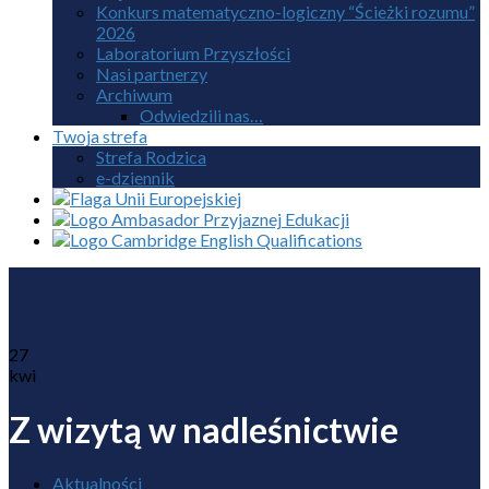
Konkurs matematyczno-logiczny “Ścieżki rozumu”
2026
Laboratorium Przyszłości
Nasi partnerzy
Archiwum
Odwiedzili nas…
Twoja strefa
Strefa Rodzica
e-dziennik
27
kwi
Z wizytą w nadleśnictwie
Aktualności