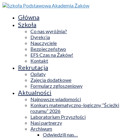
Główna
Szkoła
Co nas wyróżnia?
Dyrekcja
Nauczyciele
Bezpieczeństwo
EFS Czas na Żaków!
Kontakt
Rekrutacja
Opłaty
Zajęcia dodatkowe
Formularz zgłoszeniowy
Aktualności
Najnowsze wiadomości
Konkurs matematyczno-logiczny “Ścieżki
rozumu” 2026
Laboratorium Przyszłości
Nasi partnerzy
Archiwum
Odwiedzili nas…