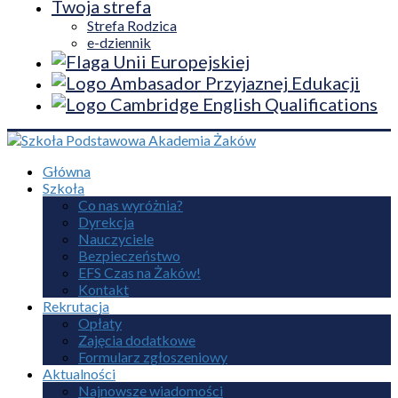
Twoja strefa
Strefa Rodzica
e-dziennik
Główna
Szkoła
Co nas wyróżnia?
Dyrekcja
Nauczyciele
Bezpieczeństwo
EFS Czas na Żaków!
Kontakt
Rekrutacja
Opłaty
Zajęcia dodatkowe
Formularz zgłoszeniowy
Aktualności
Najnowsze wiadomości