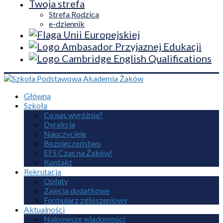
Twoja strefa
Strefa Rodzica
e-dziennik
Główna
Szkoła
Co nas wyróżnia?
Dyrekcja
Nauczyciele
Bezpieczeństwo
EFS Czas na Żaków!
Kontakt
Rekrutacja
Opłaty
Zajęcia dodatkowe
Formularz zgłoszeniowy
Aktualności
Najnowsze wiadomości