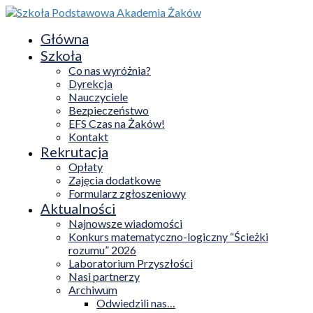
Główna
Szkoła
Co nas wyróżnia?
Dyrekcja
Nauczyciele
Bezpieczeństwo
EFS Czas na Żaków!
Kontakt
Rekrutacja
Opłaty
Zajęcia dodatkowe
Formularz zgłoszeniowy
Aktualności
Najnowsze wiadomości
Konkurs matematyczno-logiczny “Ścieżki
rozumu” 2026
Laboratorium Przyszłości
Nasi partnerzy
Archiwum
Odwiedzili nas…