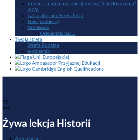
Konkurs matematyczno-logiczny “Ścieżki rozumu”
2026
Laboratorium Przyszłości
Nasi partnerzy
Archiwum
Odwiedzili nas…
Twoja strefa
Strefa Rodzica
e-dziennik
30
kwi
Żywa lekcja Historii
Aktualności