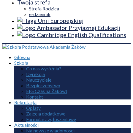
Twoja strefa
Strefa Rodzica
e-dziennik
Główna
Szkoła
Co nas wyróżnia?
Dyrekcja
Nauczyciele
Bezpieczeństwo
EFS Czas na Żaków!
Kontakt
Rekrutacja
Opłaty
Zajęcia dodatkowe
Formularz zgłoszeniowy
Aktualności
Najnowsze wiadomości