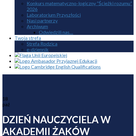
Konkurs matematyczno-logiczny “Ścieżki rozumu”
2026
Laboratorium Przyszłości
Nasi partnerzy
Archiwum
Odwiedzili nas…
Twoja strefa
Strefa Rodzica
e-dziennik
18
paź
DZIEŃ NAUCZYCIELA W
AKADEMII ŻAKÓW