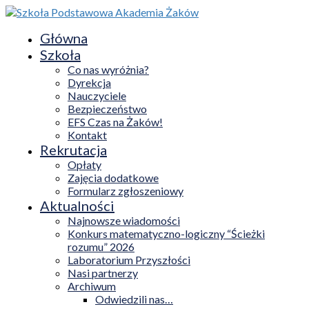
Główna
Szkoła
Co nas wyróżnia?
Dyrekcja
Nauczyciele
Bezpieczeństwo
EFS Czas na Żaków!
Kontakt
Rekrutacja
Opłaty
Zajęcia dodatkowe
Formularz zgłoszeniowy
Aktualności
Najnowsze wiadomości
Konkurs matematyczno-logiczny “Ścieżki
rozumu” 2026
Laboratorium Przyszłości
Nasi partnerzy
Archiwum
Odwiedzili nas…