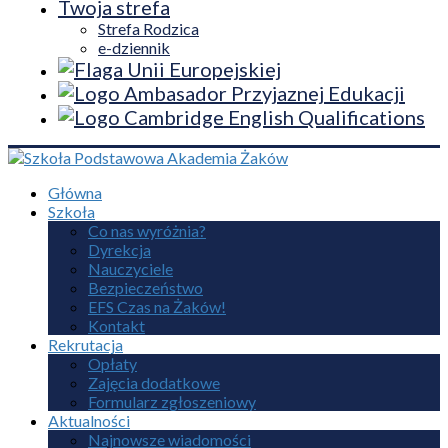
Twoja strefa
Strefa Rodzica
e-dziennik
Główna
Szkoła
Co nas wyróżnia?
Dyrekcja
Nauczyciele
Bezpieczeństwo
EFS Czas na Żaków!
Kontakt
Rekrutacja
Opłaty
Zajęcia dodatkowe
Formularz zgłoszeniowy
Aktualności
Najnowsze wiadomości