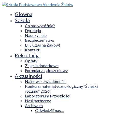
Główna
Szkoła
Co nas wyróżnia?
Dyrekcja
Nauczyciele
Bezpieczeństwo
EFS Czas na Żaków!
Kontakt
Rekrutacja
Opłaty
Zajęcia dodatkowe
Formularz zgłoszeniowy
Aktualności
Najnowsze wiadomości
Konkurs matematyczno-logiczny “Ścieżki
rozumu” 2026
Laboratorium Przyszłości
Nasi partnerzy
Archiwum
Odwiedzili nas…