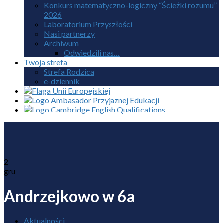
Konkurs matematyczno-logiczny “Ścieżki rozumu”
2026
Laboratorium Przyszłości
Nasi partnerzy
Archiwum
Odwiedzili nas…
Twoja strefa
Strefa Rodzica
e-dziennik
2
gru
Andrzejkowo w 6a
Aktualności