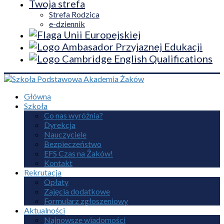
Twoja strefa
Strefa Rodzica
e-dziennik
Główna
Szkoła
Co nas wyróżnia?
Dyrekcja
Nauczyciele
Bezpieczeństwo
EFS Czas na Żaków!
Kontakt
Rekrutacja
Opłaty
Zajęcia dodatkowe
Formularz zgłoszeniowy
Aktualności
Najnowsze wiadomości