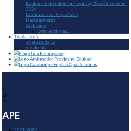
Konkurs matematyczno-logiczny “Ścieżki rozumu”
2026
Laboratorium Przyszłości
Nasi partnerzy
Archiwum
Odwiedzili nas…
Twoja strefa
Strefa Rodzica
e-dziennik
18
lis
APE
2021/2022