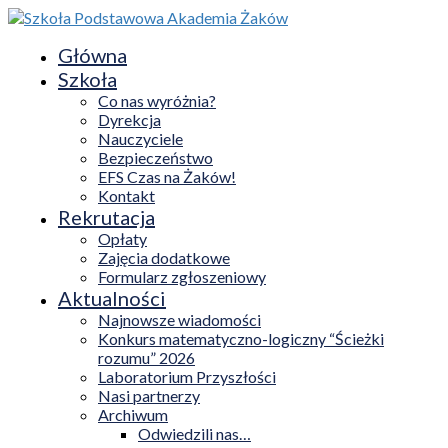
Główna
Szkoła
Co nas wyróżnia?
Dyrekcja
Nauczyciele
Bezpieczeństwo
EFS Czas na Żaków!
Kontakt
Rekrutacja
Opłaty
Zajęcia dodatkowe
Formularz zgłoszeniowy
Aktualności
Najnowsze wiadomości
Konkurs matematyczno-logiczny “Ścieżki
rozumu” 2026
Laboratorium Przyszłości
Nasi partnerzy
Archiwum
Odwiedzili nas…