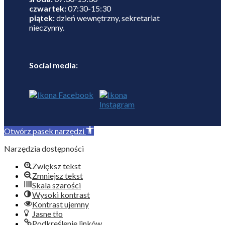
czwartek:
07:30-15:30
piątek:
dzień wewnętrzny, sekretariat
nieczynny.
Social media:
Otwórz pasek narzędzi
Narzędzia dostępności
Zwiększ tekst
Zmniejsz tekst
Skala szarości
Wysoki kontrast
Kontrast ujemny
Jasne tło
Podkreślenie linków