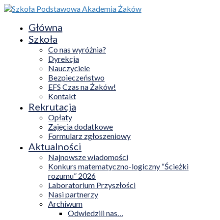
Główna
Szkoła
Co nas wyróżnia?
Dyrekcja
Nauczyciele
Bezpieczeństwo
EFS Czas na Żaków!
Kontakt
Rekrutacja
Opłaty
Zajęcia dodatkowe
Formularz zgłoszeniowy
Aktualności
Najnowsze wiadomości
Konkurs matematyczno-logiczny “Ścieżki
rozumu” 2026
Laboratorium Przyszłości
Nasi partnerzy
Archiwum
Odwiedzili nas…