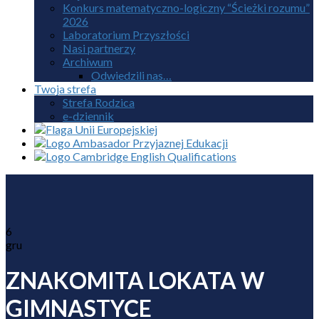
Konkurs matematyczno-logiczny “Ścieżki rozumu”
2026
Laboratorium Przyszłości
Nasi partnerzy
Archiwum
Odwiedzili nas…
Twoja strefa
Strefa Rodzica
e-dziennik
6
gru
ZNAKOMITA LOKATA W
GIMNASTYCE