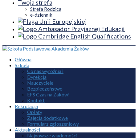
Twoja strefa
Strefa Rodzica
e-dziennik
Główna
Szkoła
Co nas wyróżnia?
Dyrekcja
Nauczyciele
Bezpieczeństwo
EFS Czas na Żaków!
Kontakt
Rekrutacja
Opłaty
Zajęcia dodatkowe
Formularz zgłoszeniowy
Aktualności
Najnowsze wiadomości