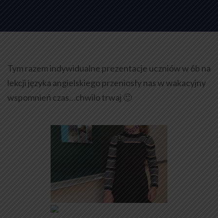
Tym razem indywidualne prezentacje uczniów w 6b na
lekcji języka angielskiego przeniosły nas w wakacyjny
wspomnień czas…chwilo trwaj 🙂