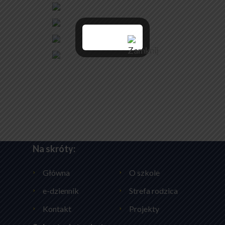
Na skróty:
Główna
O szkole
e-dziennik
Strefa rodzica
Kontakt
Projekty