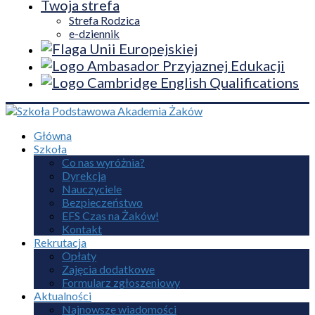
Twoja strefa
Strefa Rodzica
e-dziennik
Główna
Szkoła
Co nas wyróżnia?
Dyrekcja
Nauczyciele
Bezpieczeństwo
EFS Czas na Żaków!
Kontakt
Rekrutacja
Opłaty
Zajęcia dodatkowe
Formularz zgłoszeniowy
Aktualności
Najnowsze wiadomości