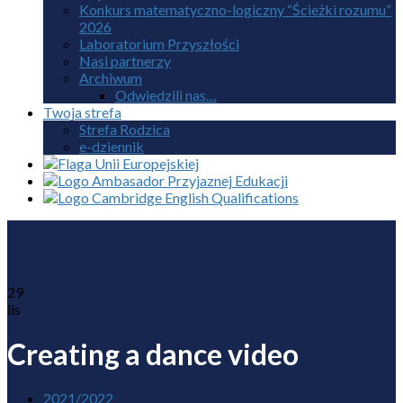
Konkurs matematyczno-logiczny “Ścieżki rozumu”
2026
Laboratorium Przyszłości
Nasi partnerzy
Archiwum
Odwiedzili nas…
Twoja strefa
Strefa Rodzica
e-dziennik
29
lis
Creating a dance video
2021/2022