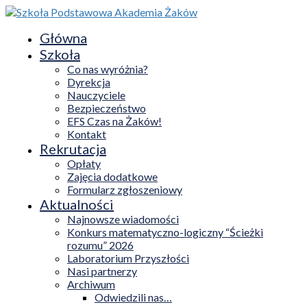
Główna
Szkoła
Co nas wyróżnia?
Dyrekcja
Nauczyciele
Bezpieczeństwo
EFS Czas na Żaków!
Kontakt
Rekrutacja
Opłaty
Zajęcia dodatkowe
Formularz zgłoszeniowy
Aktualności
Najnowsze wiadomości
Konkurs matematyczno-logiczny “Ścieżki
rozumu” 2026
Laboratorium Przyszłości
Nasi partnerzy
Archiwum
Odwiedzili nas…