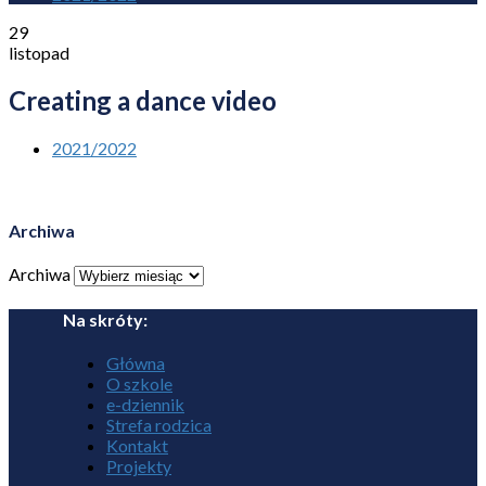
29
listopad
Creating a dance video
2021/2022
Archiwa
Archiwa
Na skróty:
Główna
O szkole
e-dziennik
Strefa rodzica
Kontakt
Projekty