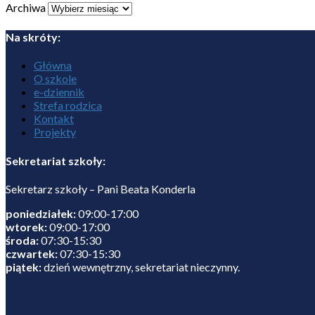
Archiwa
Na skróty:
Główna
O szkole
e-dziennik
Strefa rodzica
Kontakt
Projekty
Sekretariat szkoły:
Sekretarz szkoły – Pani Beata Konderla
poniedziałek:
09:00-17:00
wtorek:
09:00-17:00
środa:
07:30-15:30
czwartek:
07:30-15:30
piątek:
dzień wewnętrzny, sekretariat nieczynny.