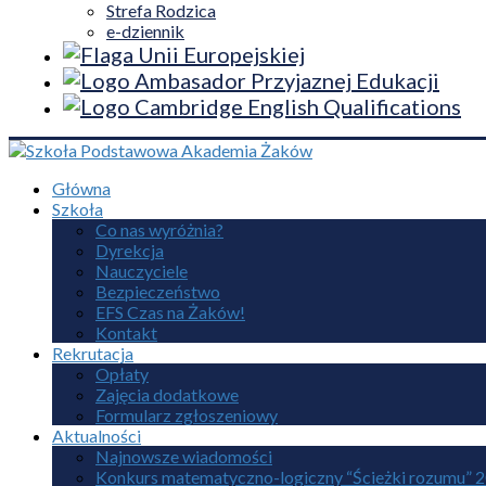
Strefa Rodzica
e-dziennik
Główna
Szkoła
Co nas wyróżnia?
Dyrekcja
Nauczyciele
Bezpieczeństwo
EFS Czas na Żaków!
Kontakt
Rekrutacja
Opłaty
Zajęcia dodatkowe
Formularz zgłoszeniowy
Aktualności
Najnowsze wiadomości
Konkurs matematyczno-logiczny “Ścieżki rozumu” 