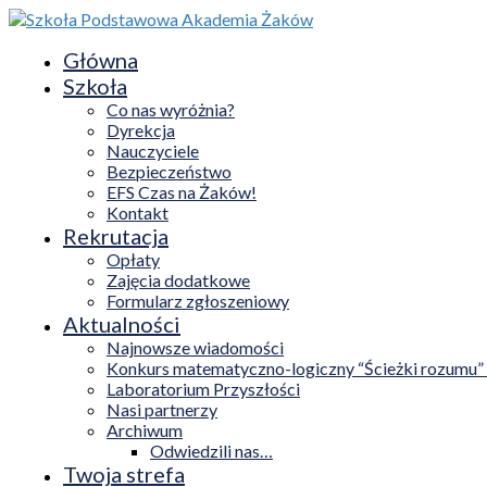
Główna
Szkoła
Co nas wyróżnia?
Dyrekcja
Nauczyciele
Bezpieczeństwo
EFS Czas na Żaków!
Kontakt
Rekrutacja
Opłaty
Zajęcia dodatkowe
Formularz zgłoszeniowy
Aktualności
Najnowsze wiadomości
Konkurs matematyczno-logiczny “Ścieżki rozumu”
Laboratorium Przyszłości
Nasi partnerzy
Archiwum
Odwiedzili nas…
Twoja strefa