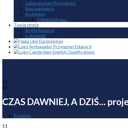
Laboratorium Przyszłości
Nasi partnerzy
Archiwum
Odwiedzili nas…
Twoja strefa
Strefa Rodzica
e-dziennik
11
lut
CZAS DAWNIEJ, A DZIŚ… projek
Projekty
11