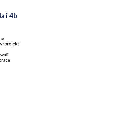
a i 4b
ne
ył projekt
owali
 prace