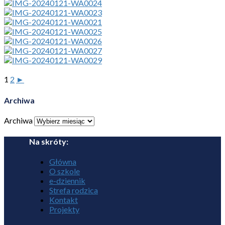
1
2
►
Archiwa
Archiwa
Na skróty:
Główna
O szkole
e-dziennik
Strefa rodzica
Kontakt
Projekty