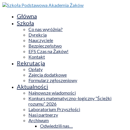
Główna
Szkoła
Co nas wyróżnia?
Dyrekcja
Nauczyciele
Bezpieczeństwo
EFS Czas na Żaków!
Kontakt
Rekrutacja
Opłaty
Zajęcia dodatkowe
Formularz zgłoszeniowy
Aktualności
Najnowsze wiadomości
Konkurs matematyczno-logiczny “Ścieżki
rozumu” 2026
Laboratorium Przyszłości
Nasi partnerzy
Archiwum
Odwiedzili nas…