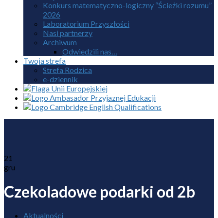
Konkurs matematyczno-logiczny “Ścieżki rozumu”
2026
Laboratorium Przyszłości
Nasi partnerzy
Archiwum
Odwiedzili nas…
Twoja strefa
Strefa Rodzica
e-dziennik
21
gru
Czekoladowe podarki od 2b
Aktualności