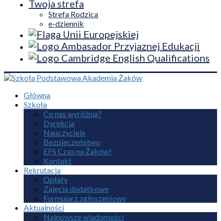
Twoja strefa
Strefa Rodzica
e-dziennik
Główna
Szkoła
Co nas wyróżnia?
Dyrekcja
Nauczyciele
Bezpieczeństwo
EFS Czas na Żaków!
Kontakt
Rekrutacja
Opłaty
Zajęcia dodatkowe
Formularz zgłoszeniowy
Aktualności
Najnowsze wiadomości