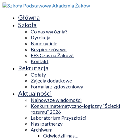
Główna
Szkoła
Co nas wyróżnia?
Dyrekcja
Nauczyciele
Bezpieczeństwo
EFS Czas na Żaków!
Kontakt
Rekrutacja
Opłaty
Zajęcia dodatkowe
Formularz zgłoszeniowy
Aktualności
Najnowsze wiadomości
Konkurs matematyczno-logiczny “Ścieżki
rozumu” 2026
Laboratorium Przyszłości
Nasi partnerzy
Archiwum
Odwiedzili nas…