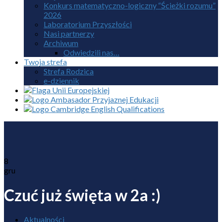
Konkurs matematyczno-logiczny “Ścieżki rozumu”
2026
Laboratorium Przyszłości
Nasi partnerzy
Archiwum
Odwiedzili nas…
Twoja strefa
Strefa Rodzica
e-dziennik
8
gru
Czuć już święta w 2a :)
Aktualności