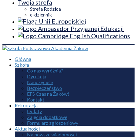
Twoja strefa
Strefa Rodzica
e-dziennik
Główna
Szkoła
Co nas wyróżnia?
Dyrekcja
Nauczyciele
Bezpieczeństwo
EFS Czas na Żaków!
Kontakt
Rekrutacja
Opłaty
Zajęcia dodatkowe
Formularz zgłoszeniowy
Aktualności
Najnowsze wiadomości