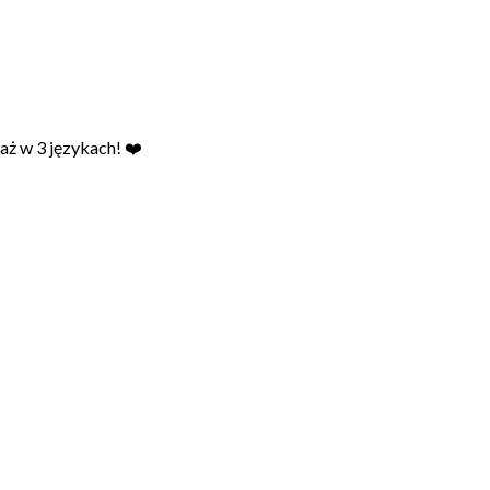
aż w 3 językach! ❤️