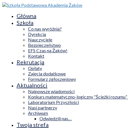
Główna
Szkoła
Co nas wyróżnia?
Dyrekcja
Nauczyciele
Bezpieczeństwo
EFS Czas na Żaków!
Kontakt
Rekrutacja
Opłaty
Zajęcia dodatkowe
Formularz zgłoszeniowy
Aktualności
Najnowsze wiadomości
Konkurs matematyczno-logiczny “Ścieżki rozumu”
Laboratorium Przyszłości
Nasi partnerzy
Archiwum
Odwiedzili nas…
Twoja strefa