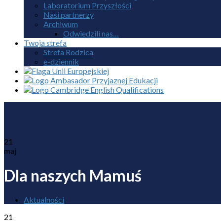
Laboratorium Przyszłości
Nasi partnerzy
Archiwum
Odwiedzili nas…
Twoja strefa
Strefa Rodzica
e-dziennik
21
maj
Dla naszych Mamuś
Aktualności
21