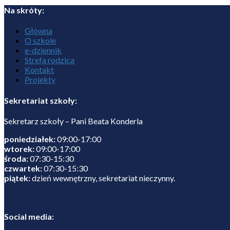
Na skróty:
Główna
O szkole
e-dziennik
Strefa rodzica
Kontakt
Projekty
Sekretariat szkoły:
Sekretarz szkoły – Pani Beata Konderla
poniedziałek:
09:00-17:00
wtorek:
09:00-17:00
środa:
07:30-15:30
czwartek:
07:30-15:30
piątek:
dzień wewnętrzny, sekretariat nieczynny.
Social media: