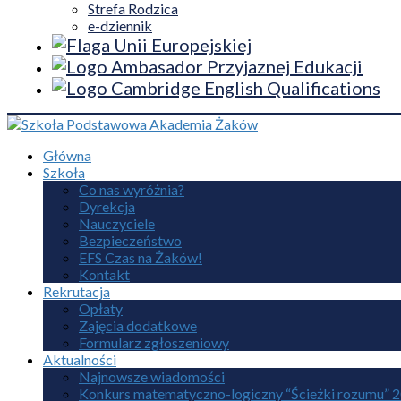
Strefa Rodzica
e-dziennik
Główna
Szkoła
Co nas wyróżnia?
Dyrekcja
Nauczyciele
Bezpieczeństwo
EFS Czas na Żaków!
Kontakt
Rekrutacja
Opłaty
Zajęcia dodatkowe
Formularz zgłoszeniowy
Aktualności
Najnowsze wiadomości
Konkurs matematyczno-logiczny “Ścieżki rozumu” 